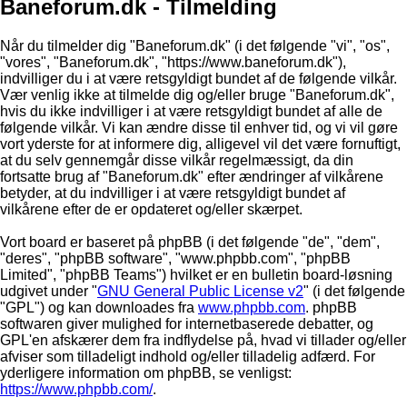
Baneforum.dk - Tilmelding
Når du tilmelder dig "Baneforum.dk" (i det følgende "vi", "os",
"vores", "Baneforum.dk", "https://www.baneforum.dk"),
indvilliger du i at være retsgyldigt bundet af de følgende vilkår.
Vær venlig ikke at tilmelde dig og/eller bruge "Baneforum.dk",
hvis du ikke indvilliger i at være retsgyldigt bundet af alle de
følgende vilkår. Vi kan ændre disse til enhver tid, og vi vil gøre
vort yderste for at informere dig, alligevel vil det være fornuftigt,
at du selv gennemgår disse vilkår regelmæssigt, da din
fortsatte brug af "Baneforum.dk" efter ændringer af vilkårene
betyder, at du indvilliger i at være retsgyldigt bundet af
vilkårene efter de er opdateret og/eller skærpet.
Vort board er baseret på phpBB (i det følgende "de", "dem",
"deres", "phpBB software", "www.phpbb.com", "phpBB
Limited", "phpBB Teams") hvilket er en bulletin board-løsning
udgivet under "
GNU General Public License v2
" (i det følgende
"GPL") og kan downloades fra
www.phpbb.com
. phpBB
softwaren giver mulighed for internetbaserede debatter, og
GPL'en afskærer dem fra indflydelse på, hvad vi tillader og/eller
afviser som tilladeligt indhold og/eller tilladelig adfærd. For
yderligere information om phpBB, se venligst:
https://www.phpbb.com/
.