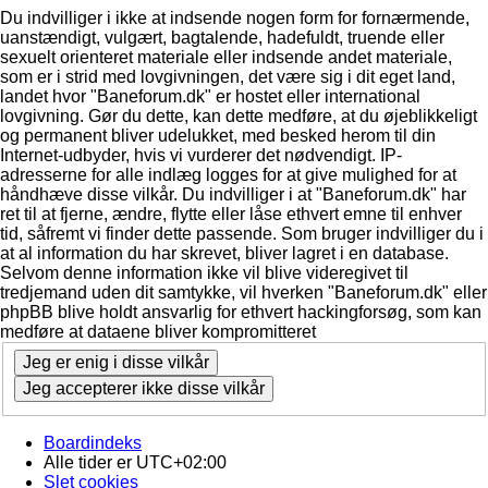
Du indvilliger i ikke at indsende nogen form for fornærmende,
uanstændigt, vulgært, bagtalende, hadefuldt, truende eller
sexuelt orienteret materiale eller indsende andet materiale,
som er i strid med lovgivningen, det være sig i dit eget land,
landet hvor "Baneforum.dk" er hostet eller international
lovgivning. Gør du dette, kan dette medføre, at du øjeblikkeligt
og permanent bliver udelukket, med besked herom til din
Internet-udbyder, hvis vi vurderer det nødvendigt. IP-
adresserne for alle indlæg logges for at give mulighed for at
håndhæve disse vilkår. Du indvilliger i at "Baneforum.dk" har
ret til at fjerne, ændre, flytte eller låse ethvert emne til enhver
tid, såfremt vi finder dette passende. Som bruger indvilliger du i
at al information du har skrevet, bliver lagret i en database.
Selvom denne information ikke vil blive videregivet til
tredjemand uden dit samtykke, vil hverken "Baneforum.dk" eller
phpBB blive holdt ansvarlig for ethvert hackingforsøg, som kan
medføre at dataene bliver kompromitteret
Boardindeks
Alle tider er
UTC+02:00
Slet cookies