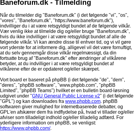
Baneforum.dk - Tilmelding
Når du tilmelder dig "Baneforum.dk" (i det følgende "vi", "os",
"vores", "Baneforum.dk", "https://www.baneforum.dk"),
indvilliger du i at være retsgyldigt bundet af de følgende vilkår.
Vær venlig ikke at tilmelde dig og/eller bruge "Baneforum.dk",
hvis du ikke indvilliger i at være retsgyldigt bundet af alle de
følgende vilkår. Vi kan ændre disse til enhver tid, og vi vil gøre
vort yderste for at informere dig, alligevel vil det være fornuftigt,
at du selv gennemgår disse vilkår regelmæssigt, da din
fortsatte brug af "Baneforum.dk" efter ændringer af vilkårene
betyder, at du indvilliger i at være retsgyldigt bundet af
vilkårene efter de er opdateret og/eller skærpet.
Vort board er baseret på phpBB (i det følgende "de", "dem",
"deres", "phpBB software", "www.phpbb.com", "phpBB
Limited", "phpBB Teams") hvilket er en bulletin board-løsning
udgivet under "
GNU General Public License v2
" (i det følgende
"GPL") og kan downloades fra
www.phpbb.com
. phpBB
softwaren giver mulighed for internetbaserede debatter, og
GPL'en afskærer dem fra indflydelse på, hvad vi tillader og/eller
afviser som tilladeligt indhold og/eller tilladelig adfærd. For
yderligere information om phpBB, se venligst:
https://www.phpbb.com/
.