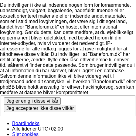
Du indvilliger i ikke at indsende nogen form for fornærmende,
uanstændigt, vulgært, bagtalende, hadefuldt, truende eller
sexuelt orienteret materiale eller indsende andet materiale,
som er i strid med lovgivningen, det være sig i dit eget land,
landet hvor "Baneforum.dk" er hostet eller international
lovgivning. Gør du dette, kan dette medføre, at du øjeblikkeligt
og permanent bliver udelukket, med besked herom til din
Internet-udbyder, hvis vi vurderer det nødvendigt. IP-
adresserne for alle indlæg logges for at give mulighed for at
håndhæve disse vilkår. Du indvilliger i at "Baneforum.dk" har
ret til at fjerne, ændre, flytte eller låse ethvert emne til enhver
tid, såfremt vi finder dette passende. Som bruger indvilliger du i
at al information du har skrevet, bliver lagret i en database.
Selvom denne information ikke vil blive videregivet til
tredjemand uden dit samtykke, vil hverken "Baneforum.dk" eller
phpBB blive holdt ansvarlig for ethvert hackingforsøg, som kan
medføre at dataene bliver kompromitteret
Boardindeks
Alle tider er
UTC+02:00
Slet cookies