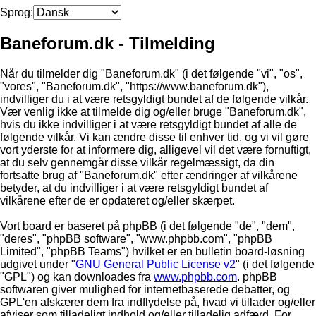
Sprog:
Baneforum.dk - Tilmelding
Når du tilmelder dig "Baneforum.dk" (i det følgende "vi", "os",
"vores", "Baneforum.dk", "https://www.baneforum.dk"),
indvilliger du i at være retsgyldigt bundet af de følgende vilkår.
Vær venlig ikke at tilmelde dig og/eller bruge "Baneforum.dk",
hvis du ikke indvilliger i at være retsgyldigt bundet af alle de
følgende vilkår. Vi kan ændre disse til enhver tid, og vi vil gøre
vort yderste for at informere dig, alligevel vil det være fornuftigt,
at du selv gennemgår disse vilkår regelmæssigt, da din
fortsatte brug af "Baneforum.dk" efter ændringer af vilkårene
betyder, at du indvilliger i at være retsgyldigt bundet af
vilkårene efter de er opdateret og/eller skærpet.
Vort board er baseret på phpBB (i det følgende "de", "dem",
"deres", "phpBB software", "www.phpbb.com", "phpBB
Limited", "phpBB Teams") hvilket er en bulletin board-løsning
udgivet under "
GNU General Public License v2
" (i det følgende
"GPL") og kan downloades fra
www.phpbb.com
. phpBB
softwaren giver mulighed for internetbaserede debatter, og
GPL'en afskærer dem fra indflydelse på, hvad vi tillader og/eller
afviser som tilladeligt indhold og/eller tilladelig adfærd. For