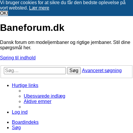
Vi bruger cookies for at sikre du får den bedste oplevelse på
vort websted.
Lær mere
OK!
Baneforum.dk
Dansk forum om modeljernbaner og rigtige jernbaner. Stil dine
spørgsmål her.
Spring til indhold
Søg
Avanceret søgning
Hurtige links
Ubesvarede indlæg
Aktive emner
Log ind
Boardindeks
Søg