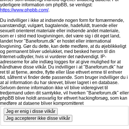
yderligere information om phpBB, se venligst:
https://www.phpbb.com/
.
Du indvilliger i ikke at indsende nogen form for fornærmende,
uanstændigt, vulgært, bagtalende, hadefuldt, truende eller
sexuelt orienteret materiale eller indsende andet materiale,
som er i strid med lovgivningen, det være sig i dit eget land,
landet hvor "Baneforum.dk" er hostet eller international
lovgivning. Gør du dette, kan dette medføre, at du øjeblikkeligt
og permanent bliver udelukket, med besked herom til din
Internet-udbyder, hvis vi vurderer det nødvendigt. IP-
adresserne for alle indlæg logges for at give mulighed for at
håndhæve disse vilkår. Du indvilliger i at "Baneforum.dk" har
ret til at fjerne, ændre, flytte eller låse ethvert emne til enhver
tid, såfremt vi finder dette passende. Som bruger indvilliger du i
at al information du har skrevet, bliver lagret i en database.
Selvom denne information ikke vil blive videregivet til
tredjemand uden dit samtykke, vil hverken "Baneforum.dk" eller
phpBB blive holdt ansvarlig for ethvert hackingforsøg, som kan
medføre at dataene bliver kompromitteret