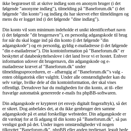
ikke begrænset til: at skrive indlæg som en anonym bruger (i det
følgende "anonyme indlæg"), tilmelding på "Baneforum.dk" (i det
følgende "din konto") og indlæg du har skrevet efter tilmeldingen og
mens du er logget ind (i det følgende "dine indlæg").
Din konto vil som minimum indeholde et unikt identificerbart navn
(i det følgende "dit brugernavn"), en personlig adgangskode til brug
for når du skal logge ind på din konto (i det følgende "din
adgangskode") og en personlig, gyldig e-mailadresse (i det følgende
"din e-mailadresse"). Din kontoinformation på "Baneforum.dk" er
beskyttet af databeskyttelseslove i det land hvor vi er hostet. Enhver
information udover dit brugernavn, din adgangskode og e-
mailadresse krævet af "Baneforum.dk" under
tilmeldingssproceduren, er - afhængig af "Baneforum.dk"'s valg -
enten obligatorisk eller valgfrit. Under alle omstændigheder kan du
selv vælge, hvilke dele af din kontoinformation, der skal vises
offentligt. Derudover har du muligheden for din konto, at til- eller
fravælge automatisk genererede e-mails fra phpBB-softwaren.
Din adgangskode er krypteret (et envejs digitalt fingeraftryk), så det
er sikret. Dog anbefales det, at du ikke genbruger den samme
adgangskode på et antal forskellige websteder. Din adgangskode er
dit værktøj for at få adgang til din konto på "Baneforum.dk", så pas
venligst godt på det. Under ingen omstændigheder vil nogen
tilknyttet "Baneforum.dk", phpBB eller anden tredjepart, legalt bede