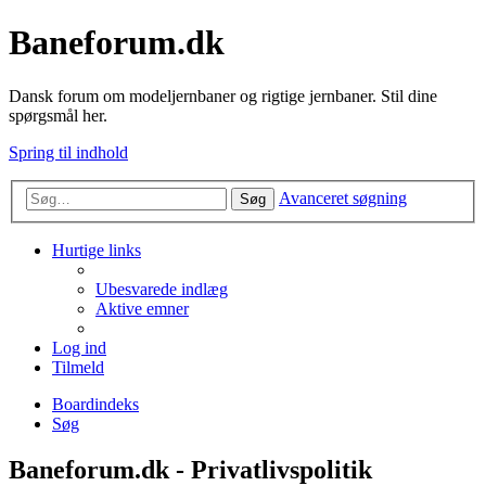
Baneforum.dk
Dansk forum om modeljernbaner og rigtige jernbaner. Stil dine
spørgsmål her.
Spring til indhold
Avanceret søgning
Søg
Hurtige links
Ubesvarede indlæg
Aktive emner
Log ind
Tilmeld
Boardindeks
Søg
Baneforum.dk - Privatlivspolitik