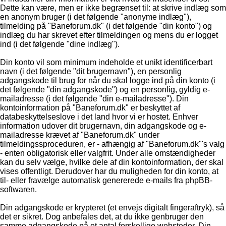
Dette kan være, men er ikke begrænset til: at skrive indlæg som
en anonym bruger (i det følgende "anonyme indlæg"),
tilmelding på "Baneforum.dk" (i det følgende "din konto") og
indlæg du har skrevet efter tilmeldingen og mens du er logget
ind (i det følgende "dine indlæg").
Din konto vil som minimum indeholde et unikt identificerbart
navn (i det følgende "dit brugernavn"), en personlig
adgangskode til brug for når du skal logge ind på din konto (i
det følgende "din adgangskode") og en personlig, gyldig e-
mailadresse (i det følgende "din e-mailadresse"). Din
kontoinformation på "Baneforum.dk" er beskyttet af
databeskyttelseslove i det land hvor vi er hostet. Enhver
information udover dit brugernavn, din adgangskode og e-
mailadresse krævet af "Baneforum.dk" under
tilmeldingssproceduren, er - afhængig af "Baneforum.dk"'s valg
- enten obligatorisk eller valgfrit. Under alle omstændigheder
kan du selv vælge, hvilke dele af din kontoinformation, der skal
vises offentligt. Derudover har du muligheden for din konto, at
til- eller fravælge automatisk genererede e-mails fra phpBB-
softwaren.
Din adgangskode er krypteret (et envejs digitalt fingeraftryk), så
det er sikret. Dog anbefales det, at du ikke genbruger den
samme adgangskode på et antal forskellige websteder. Din