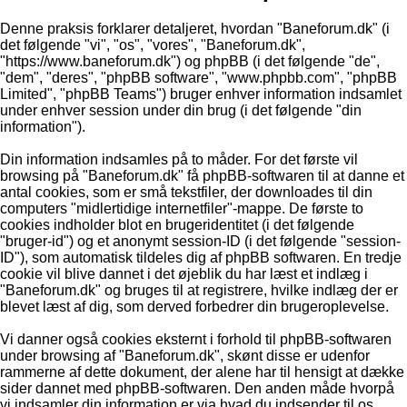
Denne praksis forklarer detaljeret, hvordan "Baneforum.dk" (i
det følgende "vi", "os", "vores", "Baneforum.dk",
"https://www.baneforum.dk") og phpBB (i det følgende "de",
"dem", "deres", "phpBB software", "www.phpbb.com", "phpBB
Limited", "phpBB Teams") bruger enhver information indsamlet
under enhver session under din brug (i det følgende "din
information").
Din information indsamles på to måder. For det første vil
browsing på "Baneforum.dk" få phpBB-softwaren til at danne et
antal cookies, som er små tekstfiler, der downloades til din
computers "midlertidige internetfiler"-mappe. De første to
cookies indholder blot en brugeridentitet (i det følgende
"bruger-id") og et anonymt session-ID (i det følgende "session-
ID"), som automatisk tildeles dig af phpBB softwaren. En tredje
cookie vil blive dannet i det øjeblik du har læst et indlæg i
"Baneforum.dk" og bruges til at registrere, hvilke indlæg der er
blevet læst af dig, som derved forbedrer din brugeroplevelse.
Vi danner også cookies eksternt i forhold til phpBB-softwaren
under browsing af "Baneforum.dk", skønt disse er udenfor
rammerne af dette dokument, der alene har til hensigt at dække
sider dannet med phpBB-softwaren. Den anden måde hvorpå
vi indsamler din information er via hvad du indsender til os.