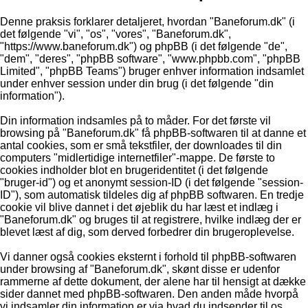
Denne praksis forklarer detaljeret, hvordan "Baneforum.dk" (i
det følgende "vi", "os", "vores", "Baneforum.dk",
"https://www.baneforum.dk") og phpBB (i det følgende "de",
"dem", "deres", "phpBB software", "www.phpbb.com", "phpBB
Limited", "phpBB Teams") bruger enhver information indsamlet
under enhver session under din brug (i det følgende "din
information").
Din information indsamles på to måder. For det første vil
browsing på "Baneforum.dk" få phpBB-softwaren til at danne et
antal cookies, som er små tekstfiler, der downloades til din
computers "midlertidige internetfiler"-mappe. De første to
cookies indholder blot en brugeridentitet (i det følgende
"bruger-id") og et anonymt session-ID (i det følgende "session-
ID"), som automatisk tildeles dig af phpBB softwaren. En tredje
cookie vil blive dannet i det øjeblik du har læst et indlæg i
"Baneforum.dk" og bruges til at registrere, hvilke indlæg der er
blevet læst af dig, som derved forbedrer din brugeroplevelse.
Vi danner også cookies eksternt i forhold til phpBB-softwaren
under browsing af "Baneforum.dk", skønt disse er udenfor
rammerne af dette dokument, der alene har til hensigt at dække
sider dannet med phpBB-softwaren. Den anden måde hvorpå
vi indsamler din information er via hvad du indsender til os.