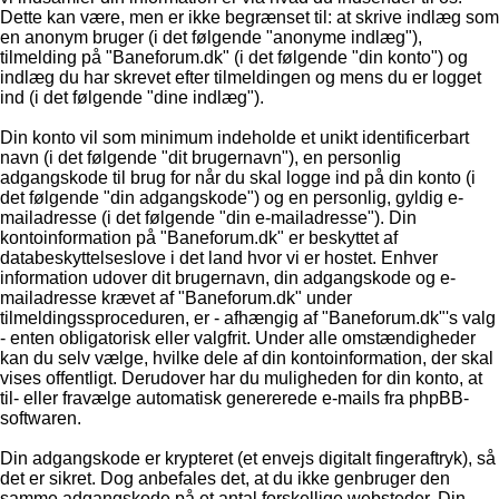
Dette kan være, men er ikke begrænset til: at skrive indlæg som
en anonym bruger (i det følgende "anonyme indlæg"),
tilmelding på "Baneforum.dk" (i det følgende "din konto") og
indlæg du har skrevet efter tilmeldingen og mens du er logget
ind (i det følgende "dine indlæg").
Din konto vil som minimum indeholde et unikt identificerbart
navn (i det følgende "dit brugernavn"), en personlig
adgangskode til brug for når du skal logge ind på din konto (i
det følgende "din adgangskode") og en personlig, gyldig e-
mailadresse (i det følgende "din e-mailadresse"). Din
kontoinformation på "Baneforum.dk" er beskyttet af
databeskyttelseslove i det land hvor vi er hostet. Enhver
information udover dit brugernavn, din adgangskode og e-
mailadresse krævet af "Baneforum.dk" under
tilmeldingssproceduren, er - afhængig af "Baneforum.dk"'s valg
- enten obligatorisk eller valgfrit. Under alle omstændigheder
kan du selv vælge, hvilke dele af din kontoinformation, der skal
vises offentligt. Derudover har du muligheden for din konto, at
til- eller fravælge automatisk genererede e-mails fra phpBB-
softwaren.
Din adgangskode er krypteret (et envejs digitalt fingeraftryk), så
det er sikret. Dog anbefales det, at du ikke genbruger den
samme adgangskode på et antal forskellige websteder. Din