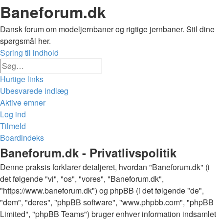
Baneforum.dk
Dansk forum om modeljernbaner og rigtige jernbaner. Stil dine
spørgsmål her.
Spring til indhold
Avanceret
Søg
søgning
Hurtige links
Ubesvarede indlæg
Aktive emner
Log ind
Tilmeld
Boardindeks
Søg
Baneforum.dk - Privatlivspolitik
Denne praksis forklarer detaljeret, hvordan "Baneforum.dk" (i
det følgende "vi", "os", "vores", "Baneforum.dk",
"https://www.baneforum.dk") og phpBB (i det følgende "de",
"dem", "deres", "phpBB software", "www.phpbb.com", "phpBB
Limited", "phpBB Teams") bruger enhver information indsamlet