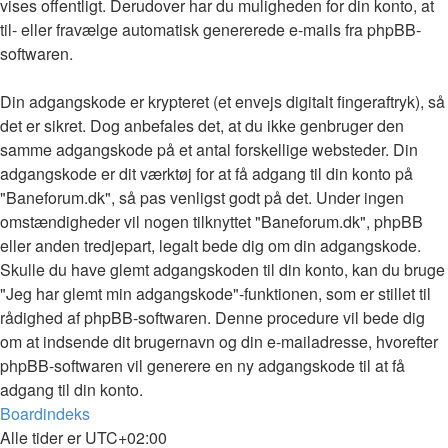
vises offentligt. Derudover har du muligheden for din konto, at
til- eller fravælge automatisk genererede e-mails fra phpBB-
softwaren.
Din adgangskode er krypteret (et envejs digitalt fingeraftryk), så
det er sikret. Dog anbefales det, at du ikke genbruger den
samme adgangskode på et antal forskellige websteder. Din
adgangskode er dit værktøj for at få adgang til din konto på
"Baneforum.dk", så pas venligst godt på det. Under ingen
omstændigheder vil nogen tilknyttet "Baneforum.dk", phpBB
eller anden tredjepart, legalt bede dig om din adgangskode.
Skulle du have glemt adgangskoden til din konto, kan du bruge
"Jeg har glemt min adgangskode"-funktionen, som er stillet til
rådighed af phpBB-softwaren. Denne procedure vil bede dig
om at indsende dit brugernavn og din e-mailadresse, hvorefter
phpBB-softwaren vil generere en ny adgangskode til at få
adgang til din konto.
Boardindeks
Alle tider er
UTC+02:00