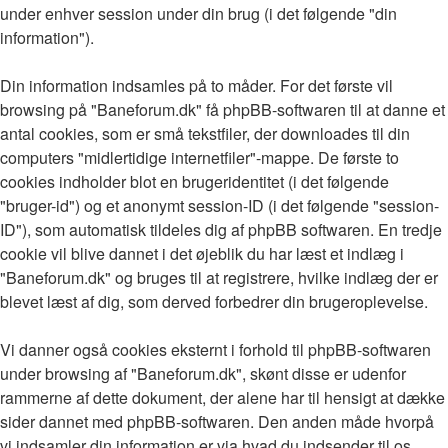
under enhver session under din brug (i det følgende "din
information").
Din information indsamles på to måder. For det første vil
browsing på "Baneforum.dk" få phpBB-softwaren til at danne et
antal cookies, som er små tekstfiler, der downloades til din
computers "midlertidige internetfiler"-mappe. De første to
cookies indholder blot en brugeridentitet (i det følgende
"bruger-id") og et anonymt session-ID (i det følgende "session-
ID"), som automatisk tildeles dig af phpBB softwaren. En tredje
cookie vil blive dannet i det øjeblik du har læst et indlæg i
"Baneforum.dk" og bruges til at registrere, hvilke indlæg der er
blevet læst af dig, som derved forbedrer din brugeroplevelse.
Vi danner også cookies eksternt i forhold til phpBB-softwaren
under browsing af "Baneforum.dk", skønt disse er udenfor
rammerne af dette dokument, der alene har til hensigt at dække
sider dannet med phpBB-softwaren. Den anden måde hvorpå
vi indsamler din information er via hvad du indsender til os.