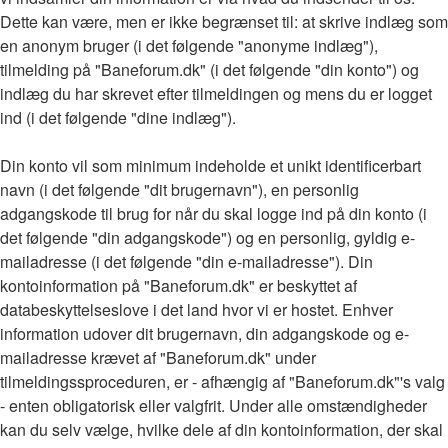
Dette kan være, men er ikke begrænset til: at skrive indlæg som
en anonym bruger (i det følgende "anonyme indlæg"),
tilmelding på "Baneforum.dk" (i det følgende "din konto") og
indlæg du har skrevet efter tilmeldingen og mens du er logget
ind (i det følgende "dine indlæg").
Din konto vil som minimum indeholde et unikt identificerbart
navn (i det følgende "dit brugernavn"), en personlig
adgangskode til brug for når du skal logge ind på din konto (i
det følgende "din adgangskode") og en personlig, gyldig e-
mailadresse (i det følgende "din e-mailadresse"). Din
kontoinformation på "Baneforum.dk" er beskyttet af
databeskyttelseslove i det land hvor vi er hostet. Enhver
information udover dit brugernavn, din adgangskode og e-
mailadresse krævet af "Baneforum.dk" under
tilmeldingssproceduren, er - afhængig af "Baneforum.dk"'s valg
- enten obligatorisk eller valgfrit. Under alle omstændigheder
kan du selv vælge, hvilke dele af din kontoinformation, der skal