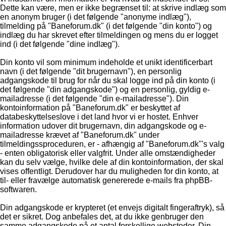
Dette kan være, men er ikke begrænset til: at skrive indlæg som
en anonym bruger (i det følgende "anonyme indlæg"),
tilmelding på "Baneforum.dk" (i det følgende "din konto") og
indlæg du har skrevet efter tilmeldingen og mens du er logget
ind (i det følgende "dine indlæg").
Din konto vil som minimum indeholde et unikt identificerbart
navn (i det følgende "dit brugernavn"), en personlig
adgangskode til brug for når du skal logge ind på din konto (i
det følgende "din adgangskode") og en personlig, gyldig e-
mailadresse (i det følgende "din e-mailadresse"). Din
kontoinformation på "Baneforum.dk" er beskyttet af
databeskyttelseslove i det land hvor vi er hostet. Enhver
information udover dit brugernavn, din adgangskode og e-
mailadresse krævet af "Baneforum.dk" under
tilmeldingssproceduren, er - afhængig af "Baneforum.dk"'s valg
- enten obligatorisk eller valgfrit. Under alle omstændigheder
kan du selv vælge, hvilke dele af din kontoinformation, der skal
vises offentligt. Derudover har du muligheden for din konto, at
til- eller fravælge automatisk genererede e-mails fra phpBB-
softwaren.
Din adgangskode er krypteret (et envejs digitalt fingeraftryk), så
det er sikret. Dog anbefales det, at du ikke genbruger den
samme adgangskode på et antal forskellige websteder. Din