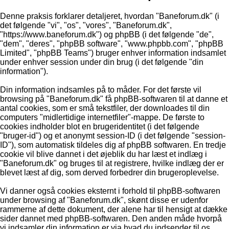
Denne praksis forklarer detaljeret, hvordan "Baneforum.dk" (i
det følgende "vi", "os", "vores", "Baneforum.dk",
"https://www.baneforum.dk") og phpBB (i det følgende "de",
"dem", "deres", "phpBB software", "www.phpbb.com", "phpBB
Limited", "phpBB Teams") bruger enhver information indsamlet
under enhver session under din brug (i det følgende "din
information").
Din information indsamles på to måder. For det første vil
browsing på "Baneforum.dk" få phpBB-softwaren til at danne et
antal cookies, som er små tekstfiler, der downloades til din
computers "midlertidige internetfiler"-mappe. De første to
cookies indholder blot en brugeridentitet (i det følgende
"bruger-id") og et anonymt session-ID (i det følgende "session-
ID"), som automatisk tildeles dig af phpBB softwaren. En tredje
cookie vil blive dannet i det øjeblik du har læst et indlæg i
"Baneforum.dk" og bruges til at registrere, hvilke indlæg der er
blevet læst af dig, som derved forbedrer din brugeroplevelse.
Vi danner også cookies eksternt i forhold til phpBB-softwaren
under browsing af "Baneforum.dk", skønt disse er udenfor
rammerne af dette dokument, der alene har til hensigt at dække
sider dannet med phpBB-softwaren. Den anden måde hvorpå
vi indsamler din information er via hvad du indsender til os.