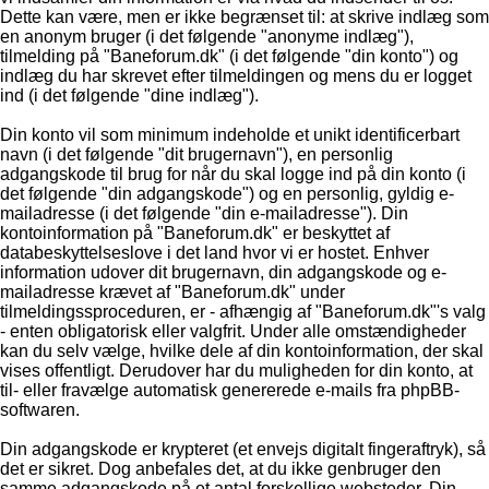
Dette kan være, men er ikke begrænset til: at skrive indlæg som
en anonym bruger (i det følgende "anonyme indlæg"),
tilmelding på "Baneforum.dk" (i det følgende "din konto") og
indlæg du har skrevet efter tilmeldingen og mens du er logget
ind (i det følgende "dine indlæg").
Din konto vil som minimum indeholde et unikt identificerbart
navn (i det følgende "dit brugernavn"), en personlig
adgangskode til brug for når du skal logge ind på din konto (i
det følgende "din adgangskode") og en personlig, gyldig e-
mailadresse (i det følgende "din e-mailadresse"). Din
kontoinformation på "Baneforum.dk" er beskyttet af
databeskyttelseslove i det land hvor vi er hostet. Enhver
information udover dit brugernavn, din adgangskode og e-
mailadresse krævet af "Baneforum.dk" under
tilmeldingssproceduren, er - afhængig af "Baneforum.dk"'s valg
- enten obligatorisk eller valgfrit. Under alle omstændigheder
kan du selv vælge, hvilke dele af din kontoinformation, der skal
vises offentligt. Derudover har du muligheden for din konto, at
til- eller fravælge automatisk genererede e-mails fra phpBB-
softwaren.
Din adgangskode er krypteret (et envejs digitalt fingeraftryk), så
det er sikret. Dog anbefales det, at du ikke genbruger den
samme adgangskode på et antal forskellige websteder. Din