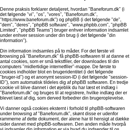
Denne praksis forklarer detaljeret, hvordan "Baneforum.dk" (i
det følgende "vi", "os", "vores", "Baneforum.dk",
"https://www.baneforum.dk") og phpBB (i det følgende "de",
"dem", "deres", "phpBB software", "www.phpbb.com", "phpBB
Limited", "phpBB Teams") bruger enhver information indsamlet
under enhver session under din brug (i det følgende "din
information").
Din information indsamles på to måder. For det første vil
browsing på "Baneforum.dk" få phpBB-softwaren til at danne et
antal cookies, som er små tekstfiler, der downloades til din
computers "midlertidige internetfiler"-mappe. De første to
cookies indholder blot en brugeridentitet (i det følgende
"bruger-id") og et anonymt session-ID (i det følgende "session-
ID"), som automatisk tildeles dig af phpBB softwaren. En tredje
cookie vil blive dannet i det øjeblik du har læst et indlæg i
"Baneforum.dk" og bruges til at registrere, hvilke indlæg der er
blevet læst af dig, som derved forbedrer din brugeroplevelse.
Vi danner også cookies eksternt i forhold til phpBB-softwaren
under browsing af "Baneforum.dk", skønt disse er udenfor
rammerne af dette dokument, der alene har til hensigt at dække
sider dannet med phpBB-softwaren. Den anden måde hvorpå
vi indsamler din information er via hvad du indsender til os.