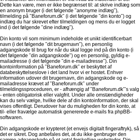
Dette kan være, men er ikke begrænset til: at skrive indlæg som
en anonym bruger (i det følgende "anonyme indlæg"),
tilmelding på "Baneforum.dk" (i det følgende "din konto") og
indlæg du har skrevet efter tilmeldingen og mens du er logget
ind (i det følgende "dine indlæg").
Din konto vil som minimum indeholde et unikt identificerbart
navn (i det følgende "dit brugernavn"), en personlig
adgangskode til brug for når du skal logge ind på din konto (i
det følgende "din adgangskode") og en personlig, gyldig e-
mailadresse (i det følgende "din e-mailadresse"). Din
kontoinformation på "Baneforum.dk" er beskyttet af
databeskyttelseslove i det land hvor vi er hostet. Enhver
information udover dit brugernavn, din adgangskode og e-
mailadresse krævet af "Baneforum.dk" under
tilmeldingssproceduren, er - afhængig af "Baneforum.dk"'s valg
- enten obligatorisk eller valgfrit. Under alle omstændigheder
kan du selv vælge, hvilke dele af din kontoinformation, der skal
vises offentligt. Derudover har du muligheden for din konto, at
til- eller fravælge automatisk genererede e-mails fra phpBB-
softwaren.
Din adgangskode er krypteret (et envejs digitalt fingeraftryk), så
det er sikret. Dog anbefales det, at du ikke genbruger den
samme adgangskode på et antal forskellige websteder. Din