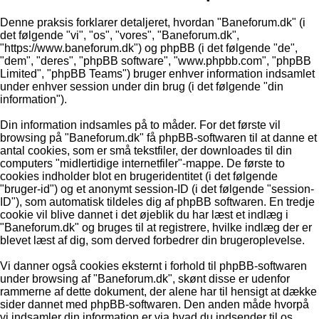
Denne praksis forklarer detaljeret, hvordan "Baneforum.dk" (i
det følgende "vi", "os", "vores", "Baneforum.dk",
"https://www.baneforum.dk") og phpBB (i det følgende "de",
"dem", "deres", "phpBB software", "www.phpbb.com", "phpBB
Limited", "phpBB Teams") bruger enhver information indsamlet
under enhver session under din brug (i det følgende "din
information").
Din information indsamles på to måder. For det første vil
browsing på "Baneforum.dk" få phpBB-softwaren til at danne et
antal cookies, som er små tekstfiler, der downloades til din
computers "midlertidige internetfiler"-mappe. De første to
cookies indholder blot en brugeridentitet (i det følgende
"bruger-id") og et anonymt session-ID (i det følgende "session-
ID"), som automatisk tildeles dig af phpBB softwaren. En tredje
cookie vil blive dannet i det øjeblik du har læst et indlæg i
"Baneforum.dk" og bruges til at registrere, hvilke indlæg der er
blevet læst af dig, som derved forbedrer din brugeroplevelse.
Vi danner også cookies eksternt i forhold til phpBB-softwaren
under browsing af "Baneforum.dk", skønt disse er udenfor
rammerne af dette dokument, der alene har til hensigt at dække
sider dannet med phpBB-softwaren. Den anden måde hvorpå
vi indsamler din information er via hvad du indsender til os.