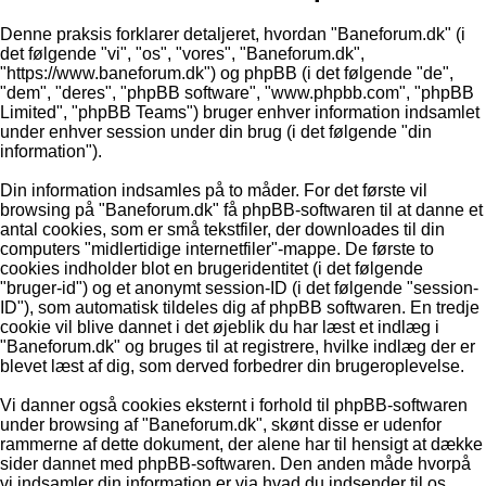
Denne praksis forklarer detaljeret, hvordan "Baneforum.dk" (i
det følgende "vi", "os", "vores", "Baneforum.dk",
"https://www.baneforum.dk") og phpBB (i det følgende "de",
"dem", "deres", "phpBB software", "www.phpbb.com", "phpBB
Limited", "phpBB Teams") bruger enhver information indsamlet
under enhver session under din brug (i det følgende "din
information").
Din information indsamles på to måder. For det første vil
browsing på "Baneforum.dk" få phpBB-softwaren til at danne et
antal cookies, som er små tekstfiler, der downloades til din
computers "midlertidige internetfiler"-mappe. De første to
cookies indholder blot en brugeridentitet (i det følgende
"bruger-id") og et anonymt session-ID (i det følgende "session-
ID"), som automatisk tildeles dig af phpBB softwaren. En tredje
cookie vil blive dannet i det øjeblik du har læst et indlæg i
"Baneforum.dk" og bruges til at registrere, hvilke indlæg der er
blevet læst af dig, som derved forbedrer din brugeroplevelse.
Vi danner også cookies eksternt i forhold til phpBB-softwaren
under browsing af "Baneforum.dk", skønt disse er udenfor
rammerne af dette dokument, der alene har til hensigt at dække
sider dannet med phpBB-softwaren. Den anden måde hvorpå
vi indsamler din information er via hvad du indsender til os.