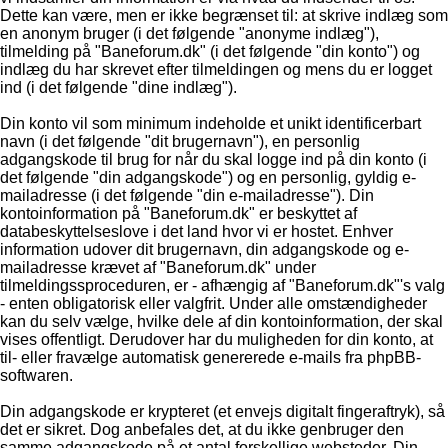
Dette kan være, men er ikke begrænset til: at skrive indlæg som
en anonym bruger (i det følgende "anonyme indlæg"),
tilmelding på "Baneforum.dk" (i det følgende "din konto") og
indlæg du har skrevet efter tilmeldingen og mens du er logget
ind (i det følgende "dine indlæg").
Din konto vil som minimum indeholde et unikt identificerbart
navn (i det følgende "dit brugernavn"), en personlig
adgangskode til brug for når du skal logge ind på din konto (i
det følgende "din adgangskode") og en personlig, gyldig e-
mailadresse (i det følgende "din e-mailadresse"). Din
kontoinformation på "Baneforum.dk" er beskyttet af
databeskyttelseslove i det land hvor vi er hostet. Enhver
information udover dit brugernavn, din adgangskode og e-
mailadresse krævet af "Baneforum.dk" under
tilmeldingssproceduren, er - afhængig af "Baneforum.dk"'s valg
- enten obligatorisk eller valgfrit. Under alle omstændigheder
kan du selv vælge, hvilke dele af din kontoinformation, der skal
vises offentligt. Derudover har du muligheden for din konto, at
til- eller fravælge automatisk genererede e-mails fra phpBB-
softwaren.
Din adgangskode er krypteret (et envejs digitalt fingeraftryk), så
det er sikret. Dog anbefales det, at du ikke genbruger den
samme adgangskode på et antal forskellige websteder. Din