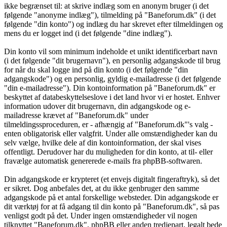
ikke begrænset til: at skrive indlæg som en anonym bruger (i det
følgende "anonyme indlæg"), tilmelding på "Baneforum.dk" (i det
følgende "din konto") og indlæg du har skrevet efter tilmeldingen og
mens du er logget ind (i det følgende "dine indlæg").
Din konto vil som minimum indeholde et unikt identificerbart navn
(i det følgende "dit brugernavn"), en personlig adgangskode til brug
for når du skal logge ind på din konto (i det følgende "din
adgangskode") og en personlig, gyldig e-mailadresse (i det følgende
"din e-mailadresse"). Din kontoinformation på "Baneforum.dk" er
beskyttet af databeskyttelseslove i det land hvor vi er hostet. Enhver
information udover dit brugernavn, din adgangskode og e-
mailadresse krævet af "Baneforum.dk" under
tilmeldingssproceduren, er - afhængig af "Baneforum.dk"'s valg -
enten obligatorisk eller valgfrit. Under alle omstændigheder kan du
selv vælge, hvilke dele af din kontoinformation, der skal vises
offentligt. Derudover har du muligheden for din konto, at til- eller
fravælge automatisk genererede e-mails fra phpBB-softwaren.
Din adgangskode er krypteret (et envejs digitalt fingeraftryk), så det
er sikret. Dog anbefales det, at du ikke genbruger den samme
adgangskode på et antal forskellige websteder. Din adgangskode er
dit værktøj for at få adgang til din konto på "Baneforum.dk", så pas
venligst godt på det. Under ingen omstændigheder vil nogen
tilknyttet "Baneforum.dk", phpBB eller anden tredjepart, legalt bede