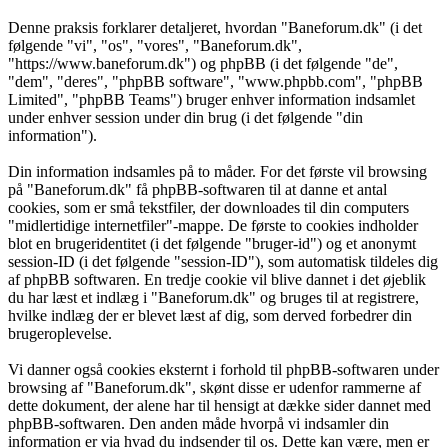
Denne praksis forklarer detaljeret, hvordan "Baneforum.dk" (i det
følgende "vi", "os", "vores", "Baneforum.dk",
"https://www.baneforum.dk") og phpBB (i det følgende "de",
"dem", "deres", "phpBB software", "www.phpbb.com", "phpBB
Limited", "phpBB Teams") bruger enhver information indsamlet
under enhver session under din brug (i det følgende "din
information").
Din information indsamles på to måder. For det første vil browsing
på "Baneforum.dk" få phpBB-softwaren til at danne et antal
cookies, som er små tekstfiler, der downloades til din computers
"midlertidige internetfiler"-mappe. De første to cookies indholder
blot en brugeridentitet (i det følgende "bruger-id") og et anonymt
session-ID (i det følgende "session-ID"), som automatisk tildeles dig
af phpBB softwaren. En tredje cookie vil blive dannet i det øjeblik
du har læst et indlæg i "Baneforum.dk" og bruges til at registrere,
hvilke indlæg der er blevet læst af dig, som derved forbedrer din
brugeroplevelse.
Vi danner også cookies eksternt i forhold til phpBB-softwaren under
browsing af "Baneforum.dk", skønt disse er udenfor rammerne af
dette dokument, der alene har til hensigt at dække sider dannet med
phpBB-softwaren. Den anden måde hvorpå vi indsamler din
information er via hvad du indsender til os. Dette kan være, men er