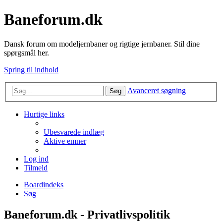
Baneforum.dk
Dansk forum om modeljernbaner og rigtige jernbaner. Stil dine
spørgsmål her.
Spring til indhold
Avanceret søgning
Søg
Hurtige links
Ubesvarede indlæg
Aktive emner
Log ind
Tilmeld
Boardindeks
Søg
Baneforum.dk - Privatlivspolitik