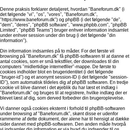
Denne praksis forklarer detaljeret, hvordan "Baneforum.dk" (i
det følgende "vi", "os", "vores", "Baneforum.dk",
"https://www.baneforum.dk") og phpBB (i det følgende "de",
"dem", "deres", "phpBB software", "www.phpbb.com", "phpBB
Limited", "phpBB Teams") bruger enhver information indsamlet
under enhver session under din brug (i det følgende "din
information").
Din information indsamles på to måder. For det første vil
browsing på "Baneforum.dk" få phpBB-softwaren til at danne et
antal cookies, som er små tekstfiler, der downloades til din
computers "midlertidige internetfiler"-mappe. De første to
cookies indholder blot en brugeridentitet (i det følgende
"bruger-id") og et anonymt session-ID (i det følgende "session-
ID"), som automatisk tildeles dig af phpBB softwaren. En tredje
cookie vil blive dannet i det øjeblik du har læst et indlæg i
"Baneforum.dk" og bruges til at registrere, hvilke indlæg der er
blevet læst af dig, som derved forbedrer din brugeroplevelse.
Vi danner også cookies eksternt i forhold til phpBB-softwaren
under browsing af "Baneforum.dk", skønt disse er udenfor
rammerne af dette dokument, der alene har til hensigt at dække
sider dannet med phpBB-softwaren. Den anden måde hvorpå
vi indsamler din information er via hvad du indsender til os.