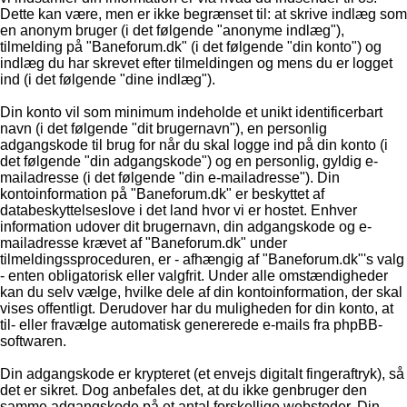
Dette kan være, men er ikke begrænset til: at skrive indlæg som
en anonym bruger (i det følgende "anonyme indlæg"),
tilmelding på "Baneforum.dk" (i det følgende "din konto") og
indlæg du har skrevet efter tilmeldingen og mens du er logget
ind (i det følgende "dine indlæg").
Din konto vil som minimum indeholde et unikt identificerbart
navn (i det følgende "dit brugernavn"), en personlig
adgangskode til brug for når du skal logge ind på din konto (i
det følgende "din adgangskode") og en personlig, gyldig e-
mailadresse (i det følgende "din e-mailadresse"). Din
kontoinformation på "Baneforum.dk" er beskyttet af
databeskyttelseslove i det land hvor vi er hostet. Enhver
information udover dit brugernavn, din adgangskode og e-
mailadresse krævet af "Baneforum.dk" under
tilmeldingssproceduren, er - afhængig af "Baneforum.dk"'s valg
- enten obligatorisk eller valgfrit. Under alle omstændigheder
kan du selv vælge, hvilke dele af din kontoinformation, der skal
vises offentligt. Derudover har du muligheden for din konto, at
til- eller fravælge automatisk genererede e-mails fra phpBB-
softwaren.
Din adgangskode er krypteret (et envejs digitalt fingeraftryk), så
det er sikret. Dog anbefales det, at du ikke genbruger den
samme adgangskode på et antal forskellige websteder. Din