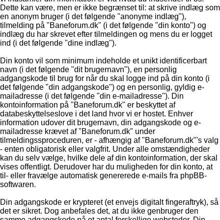
Dette kan være, men er ikke begrænset til: at skrive indlæg som
en anonym bruger (i det følgende "anonyme indlæg"),
tilmelding på "Baneforum.dk" (i det følgende "din konto") og
indlæg du har skrevet efter tilmeldingen og mens du er logget
ind (i det følgende "dine indlæg").
Din konto vil som minimum indeholde et unikt identificerbart
navn (i det følgende "dit brugernavn"), en personlig
adgangskode til brug for når du skal logge ind på din konto (i
det følgende "din adgangskode") og en personlig, gyldig e-
mailadresse (i det følgende "din e-mailadresse"). Din
kontoinformation på "Baneforum.dk" er beskyttet af
databeskyttelseslove i det land hvor vi er hostet. Enhver
information udover dit brugernavn, din adgangskode og e-
mailadresse krævet af "Baneforum.dk" under
tilmeldingssproceduren, er - afhængig af "Baneforum.dk"'s valg
- enten obligatorisk eller valgfrit. Under alle omstændigheder
kan du selv vælge, hvilke dele af din kontoinformation, der skal
vises offentligt. Derudover har du muligheden for din konto, at
til- eller fravælge automatisk genererede e-mails fra phpBB-
softwaren.
Din adgangskode er krypteret (et envejs digitalt fingeraftryk), så
det er sikret. Dog anbefales det, at du ikke genbruger den
samme adgangskode på et antal forskellige websteder. Din