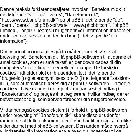
Denne praksis forklarer detaljeret, hvordan "Baneforum.dk" (i
det følgende "vi", "os", "vores", "Baneforum.dk",
"https://www.baneforum.dk") og phpBB (i det følgende "de",
"dem", "deres", "phpBB software", "www.phpbb.com", "phpBB
Limited", "phpBB Teams") bruger enhver information indsamlet
under enhver session under din brug (i det følgende "din
information").
Din information indsamles på to måder. For det første vil
browsing på "Baneforum.dk" få phpBB-softwaren til at danne et
antal cookies, som er små tekstfiler, der downloades til din
computers "midlertidige internetfiler"-mappe. De første to
cookies indholder blot en brugeridentitet (i det følgende
"bruger-id") og et anonymt session-ID (i det følgende "session-
ID"), som automatisk tildeles dig af phpBB softwaren. En tredje
cookie vil blive dannet i det øjeblik du har læst et indlæg i
"Baneforum.dk" og bruges til at registrere, hvilke indlæg der er
blevet læst af dig, som derved forbedrer din brugeroplevelse.
Vi danner også cookies eksternt i forhold til phpBB-softwaren
under browsing af "Baneforum.dk", skønt disse er udenfor
rammerne af dette dokument, der alene har til hensigt at dække
sider dannet med phpBB-softwaren. Den anden måde hvorpå
vi indsamler din information er via hvad du indsender til os.