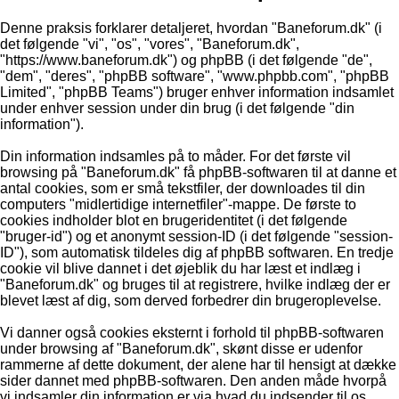
Denne praksis forklarer detaljeret, hvordan "Baneforum.dk" (i
det følgende "vi", "os", "vores", "Baneforum.dk",
"https://www.baneforum.dk") og phpBB (i det følgende "de",
"dem", "deres", "phpBB software", "www.phpbb.com", "phpBB
Limited", "phpBB Teams") bruger enhver information indsamlet
under enhver session under din brug (i det følgende "din
information").
Din information indsamles på to måder. For det første vil
browsing på "Baneforum.dk" få phpBB-softwaren til at danne et
antal cookies, som er små tekstfiler, der downloades til din
computers "midlertidige internetfiler"-mappe. De første to
cookies indholder blot en brugeridentitet (i det følgende
"bruger-id") og et anonymt session-ID (i det følgende "session-
ID"), som automatisk tildeles dig af phpBB softwaren. En tredje
cookie vil blive dannet i det øjeblik du har læst et indlæg i
"Baneforum.dk" og bruges til at registrere, hvilke indlæg der er
blevet læst af dig, som derved forbedrer din brugeroplevelse.
Vi danner også cookies eksternt i forhold til phpBB-softwaren
under browsing af "Baneforum.dk", skønt disse er udenfor
rammerne af dette dokument, der alene har til hensigt at dække
sider dannet med phpBB-softwaren. Den anden måde hvorpå
vi indsamler din information er via hvad du indsender til os.