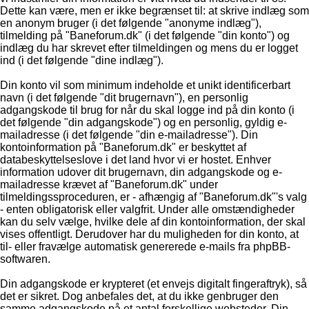
Dette kan være, men er ikke begrænset til: at skrive indlæg som
en anonym bruger (i det følgende "anonyme indlæg"),
tilmelding på "Baneforum.dk" (i det følgende "din konto") og
indlæg du har skrevet efter tilmeldingen og mens du er logget
ind (i det følgende "dine indlæg").
Din konto vil som minimum indeholde et unikt identificerbart
navn (i det følgende "dit brugernavn"), en personlig
adgangskode til brug for når du skal logge ind på din konto (i
det følgende "din adgangskode") og en personlig, gyldig e-
mailadresse (i det følgende "din e-mailadresse"). Din
kontoinformation på "Baneforum.dk" er beskyttet af
databeskyttelseslove i det land hvor vi er hostet. Enhver
information udover dit brugernavn, din adgangskode og e-
mailadresse krævet af "Baneforum.dk" under
tilmeldingssproceduren, er - afhængig af "Baneforum.dk"'s valg
- enten obligatorisk eller valgfrit. Under alle omstændigheder
kan du selv vælge, hvilke dele af din kontoinformation, der skal
vises offentligt. Derudover har du muligheden for din konto, at
til- eller fravælge automatisk genererede e-mails fra phpBB-
softwaren.
Din adgangskode er krypteret (et envejs digitalt fingeraftryk), så
det er sikret. Dog anbefales det, at du ikke genbruger den
samme adgangskode på et antal forskellige websteder. Din