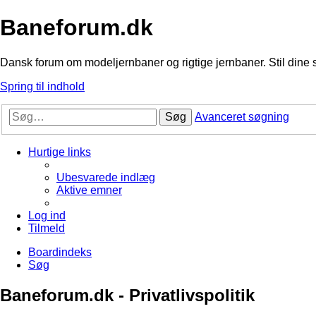
Baneforum.dk
Dansk forum om modeljernbaner og rigtige jernbaner. Stil dine 
Spring til indhold
Søg
Avanceret søgning
Hurtige links
Ubesvarede indlæg
Aktive emner
Log ind
Tilmeld
Boardindeks
Søg
Baneforum.dk - Privatlivspolitik