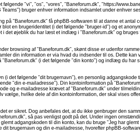
t følgende "vi", "os", "vores", "Baneforum.dk", "https://www.ban
ams") bruger enhver information indsamlet under enhver sessio
ing på "Baneforum.dk" få phpBB-softwaren til at danne et antal c
r blot en brugeridentitet (i det følgende "bruger-id") og et anon
 i det øjeblik du har læst et indlæg i "Baneforum.dk" og bruges ti
under browsing af "Baneforum.dk", skønt disse er udenfor rammer
r din information er via hvad du indsender til os. Dette kan v
"Baneforum.dk" (i det følgende "din konto") og indlæg du har skr
n (i det følgende "dit brugernavn"), en personlig adgangskode til
ende "din e-mailadresse"). Din kontoinformation på "Baneforum.dk
kode og e-mailadresse krævet af "Baneforum.dk" under tilmeldin
 vælge, hvilke dele af din kontoinformation, der skal vises offent
 så det er sikret. Dog anbefales det, at du ikke genbruger den s
Baneforum.dk", så pas venligst godt på det. Under ingen omstænd
glemt adgangskoden til din konto, kan du bruge "Jeg har glemt m
it brugernavn og din e-mailadresse, hvorefter phpBB-softwaren 