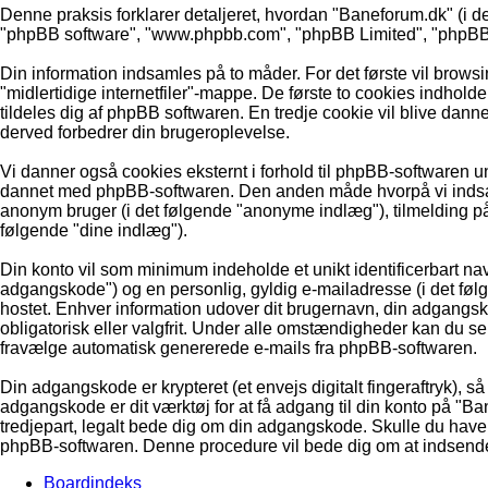
Denne praksis forklarer detaljeret, hvordan "Baneforum.dk" (i de
"phpBB software", "www.phpbb.com", "phpBB Limited", "phpBB Te
Din information indsamles på to måder. For det første vil brows
"midlertidige internetfiler"-mappe. De første to cookies indholde
tildeles dig af phpBB softwaren. En tredje cookie vil blive dannet
derved forbedrer din brugeroplevelse.
Vi danner også cookies eksternt i forhold til phpBB-softwaren 
dannet med phpBB-softwaren. Den anden måde hvorpå vi indsamle
anonym bruger (i det følgende "anonyme indlæg"), tilmelding på 
følgende "dine indlæg").
Din konto vil som minimum indeholde et unikt identificerbart nav
adgangskode") og en personlig, gyldig e-mailadresse (i det følg
hostet. Enhver information udover dit brugernavn, din adgangs
obligatorisk eller valgfrit. Under alle omstændigheder kan du selv
fravælge automatisk genererede e-mails fra phpBB-softwaren.
Din adgangskode er krypteret (et envejs digitalt fingeraftryk),
adgangskode er dit værktøj for at få adgang til din konto på "
tredjepart, legalt bede dig om din adgangskode. Skulle du have 
phpBB-softwaren. Denne procedure vil bede dig om at indsende d
Boardindeks