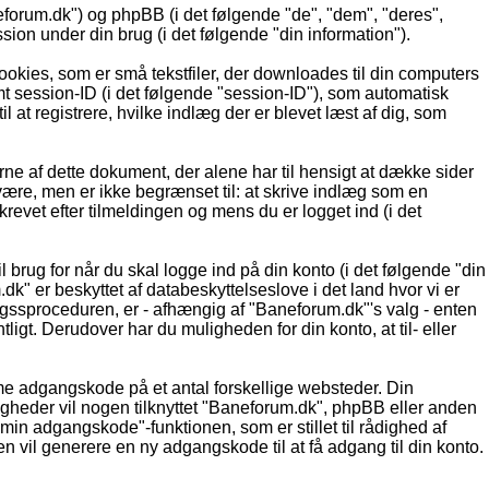
eforum.dk") og phpBB (i det følgende "de", "dem", "deres",
n under din brug (i det følgende "din information").
ookies, som er små tekstfiler, der downloades til din computers
ymt session-ID (i det følgende "session-ID"), som automatisk
l at registrere, hvilke indlæg der er blevet læst af dig, som
ne af dette dokument, der alene har til hensigt at dække sider
ære, men er ikke begrænset til: at skrive indlæg som en
evet efter tilmeldingen og mens du er logget ind (i det
 brug for når du skal logge ind på din konto (i det følgende "din
" er beskyttet af databeskyttelseslove i det land hvor vi er
gssproceduren, er - afhængig af "Baneforum.dk"'s valg - enten
ligt. Derudover har du muligheden for din konto, at til- eller
amme adgangskode på et antal forskellige websteder. Din
igheder vil nogen tilknyttet "Baneforum.dk", phpBB eller anden
in adgangskode"-funktionen, som er stillet til rådighed af
vil generere en ny adgangskode til at få adgang til din konto.