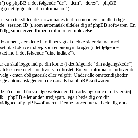
dk") og phpBB (i det følgende "de", "dem", "deres", "phpBB
(i det følgende "din information").
r små tekstfiler, der downloades til din computers "midlertidige
gende "session-ID"), som automatisk tildeles dig af phpBB softwaren. En
 af dig, som derved forbedrer din brugeroplevelse.
dokument, der alene har til hensigt at dække sider dannet med
t til: at skrive indlæg som en anonym bruger (i det følgende
get ind (i det følgende "dine indlæg").
år du skal logge ind på din konto (i det følgende "din adgangskode")
telseslove i det land hvor vi er hostet. Enhver information udover dit
g - enten obligatorisk eller valgfrit. Under alle omstændigheder
ravælge automatisk genererede e-mails fra phpBB-softwaren.
de på et antal forskellige websteder. Din adgangskode er dit værktøj
k", phpBB eller anden tredjepart, legalt bede dig om din
l rådighed af phpBB-softwaren. Denne procedure vil bede dig om at