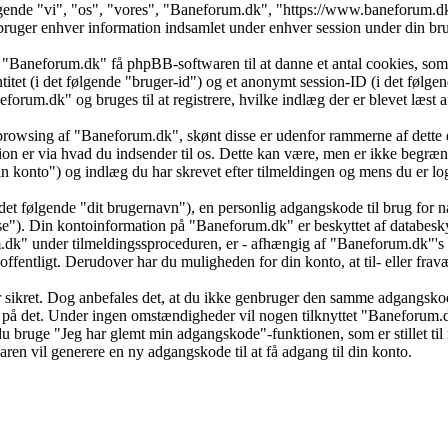
ølgende "vi", "os", "vores", "Baneforum.dk", "https://www.baneforum.
r enhver information indsamlet under enhver session under din brug 
 "Baneforum.dk" få phpBB-softwaren til at danne et antal cookies, som e
ntitet (i det følgende "bruger-id") og et anonymt session-ID (i det føl
neforum.dk" og bruges til at registrere, hvilke indlæg der er blevet læst
browsing af "Baneforum.dk", skønt disse er udenfor rammerne af dette 
er via hvad du indsender til os. Dette kan være, men er ikke begrænse
 konto") og indlæg du har skrevet efter tilmeldingen og mens du er log
det følgende "dit brugernavn"), en personlig adgangskode til brug for n
se"). Din kontoinformation på "Baneforum.dk" er beskyttet af databeskyt
k" under tilmeldingssproceduren, er - afhængig af "Baneforum.dk"'s val
 offentligt. Derudover har du muligheden for din konto, at til- eller f
 er sikret. Dog anbefales det, at du ikke genbruger den samme adgangsko
dt på det. Under ingen omstændigheder vil nogen tilknyttet "Baneforum.d
u bruge "Jeg har glemt min adgangskode"-funktionen, som er stillet ti
en vil generere en ny adgangskode til at få adgang til din konto.