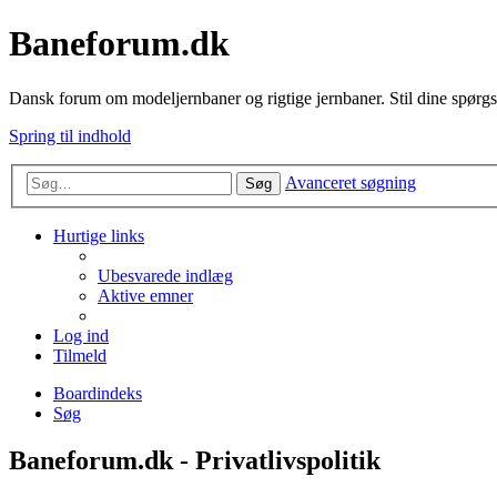
Baneforum.dk
Dansk forum om modeljernbaner og rigtige jernbaner. Stil dine spørgs
Spring til indhold
Avanceret søgning
Søg
Hurtige links
Ubesvarede indlæg
Aktive emner
Log ind
Tilmeld
Boardindeks
Søg
Baneforum.dk - Privatlivspolitik