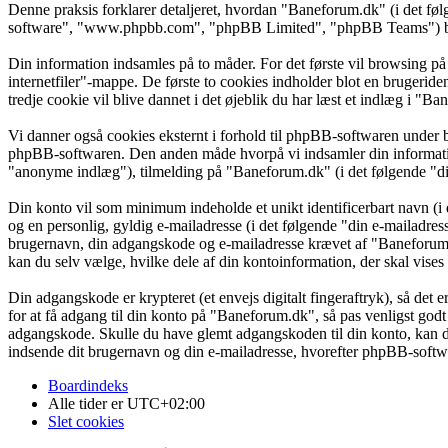
Denne praksis forklarer detaljeret, hvordan "Baneforum.dk" (i det f
software", "www.phpbb.com", "phpBB Limited", "phpBB Teams") bruge
Din information indsamles på to måder. For det første vil browsing på
internetfiler"-mappe. De første to cookies indholder blot en brugeride
tredje cookie vil blive dannet i det øjeblik du har læst et indlæg i "Ba
Vi danner også cookies eksternt i forhold til phpBB-softwaren under 
phpBB-softwaren. Den anden måde hvorpå vi indsamler din information 
"anonyme indlæg"), tilmelding på "Baneforum.dk" (i det følgende "din
Din konto vil som minimum indeholde et unikt identificerbart navn (i 
og en personlig, gyldig e-mailadresse (i det følgende "din e-mailadres
brugernavn, din adgangskode og e-mailadresse krævet af "Baneforum.d
kan du selv vælge, hvilke dele af din kontoinformation, der skal vises
Din adgangskode er krypteret (et envejs digitalt fingeraftryk), så det
for at få adgang til din konto på "Baneforum.dk", så pas venligst go
adgangskode. Skulle du have glemt adgangskoden til din konto, kan d
indsende dit brugernavn og din e-mailadresse, hvorefter phpBB-softwar
Boardindeks
Alle tider er
UTC+02:00
Slet cookies