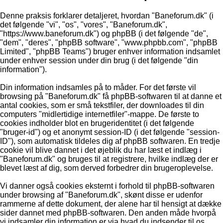
Denne praksis forklarer detaljeret, hvordan "Baneforum.dk" (i
det følgende "vi", "os", "vores", "Baneforum.dk",
"https://www.baneforum.dk") og phpBB (i det følgende "de",
"dem", "deres", "phpBB software", "www.phpbb.com", "phpBB
Limited", "phpBB Teams") bruger enhver information indsamlet
under enhver session under din brug (i det følgende "din
information").
Din information indsamles på to måder. For det første vil
browsing på "Baneforum.dk" få phpBB-softwaren til at danne et
antal cookies, som er små tekstfiler, der downloades til din
computers "midlertidige internetfiler"-mappe. De første to
cookies indholder blot en brugeridentitet (i det følgende
"bruger-id") og et anonymt session-ID (i det følgende "session-
ID"), som automatisk tildeles dig af phpBB softwaren. En tredje
cookie vil blive dannet i det øjeblik du har læst et indlæg i
"Baneforum.dk" og bruges til at registrere, hvilke indlæg der er
blevet læst af dig, som derved forbedrer din brugeroplevelse.
Vi danner også cookies eksternt i forhold til phpBB-softwaren
under browsing af "Baneforum.dk", skønt disse er udenfor
rammerne af dette dokument, der alene har til hensigt at dække
sider dannet med phpBB-softwaren. Den anden måde hvorpå
vi indsamler din information er via hvad du indsender til os.