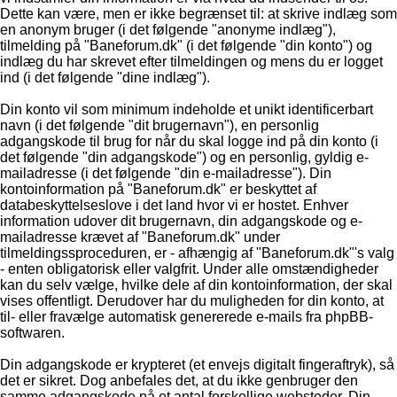
Dette kan være, men er ikke begrænset til: at skrive indlæg som
en anonym bruger (i det følgende "anonyme indlæg"),
tilmelding på "Baneforum.dk" (i det følgende "din konto") og
indlæg du har skrevet efter tilmeldingen og mens du er logget
ind (i det følgende "dine indlæg").
Din konto vil som minimum indeholde et unikt identificerbart
navn (i det følgende "dit brugernavn"), en personlig
adgangskode til brug for når du skal logge ind på din konto (i
det følgende "din adgangskode") og en personlig, gyldig e-
mailadresse (i det følgende "din e-mailadresse"). Din
kontoinformation på "Baneforum.dk" er beskyttet af
databeskyttelseslove i det land hvor vi er hostet. Enhver
information udover dit brugernavn, din adgangskode og e-
mailadresse krævet af "Baneforum.dk" under
tilmeldingssproceduren, er - afhængig af "Baneforum.dk"'s valg
- enten obligatorisk eller valgfrit. Under alle omstændigheder
kan du selv vælge, hvilke dele af din kontoinformation, der skal
vises offentligt. Derudover har du muligheden for din konto, at
til- eller fravælge automatisk genererede e-mails fra phpBB-
softwaren.
Din adgangskode er krypteret (et envejs digitalt fingeraftryk), så
det er sikret. Dog anbefales det, at du ikke genbruger den
samme adgangskode på et antal forskellige websteder. Din