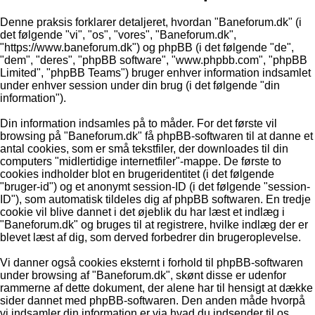
Denne praksis forklarer detaljeret, hvordan "Baneforum.dk" (i
det følgende "vi", "os", "vores", "Baneforum.dk",
"https://www.baneforum.dk") og phpBB (i det følgende "de",
"dem", "deres", "phpBB software", "www.phpbb.com", "phpBB
Limited", "phpBB Teams") bruger enhver information indsamlet
under enhver session under din brug (i det følgende "din
information").
Din information indsamles på to måder. For det første vil
browsing på "Baneforum.dk" få phpBB-softwaren til at danne et
antal cookies, som er små tekstfiler, der downloades til din
computers "midlertidige internetfiler"-mappe. De første to
cookies indholder blot en brugeridentitet (i det følgende
"bruger-id") og et anonymt session-ID (i det følgende "session-
ID"), som automatisk tildeles dig af phpBB softwaren. En tredje
cookie vil blive dannet i det øjeblik du har læst et indlæg i
"Baneforum.dk" og bruges til at registrere, hvilke indlæg der er
blevet læst af dig, som derved forbedrer din brugeroplevelse.
Vi danner også cookies eksternt i forhold til phpBB-softwaren
under browsing af "Baneforum.dk", skønt disse er udenfor
rammerne af dette dokument, der alene har til hensigt at dække
sider dannet med phpBB-softwaren. Den anden måde hvorpå
vi indsamler din information er via hvad du indsender til os.