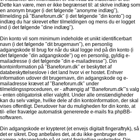
Dette kan være, men er ikke begrænset til: at skrive indlæg som
en anonym bruger (i det følgende "anonyme indlæg"),
tilmelding på "Baneforum.dk" (i det følgende "din konto") og
indlæg du har skrevet efter tilmeldingen og mens du er logget
ind (i det følgende "dine indlæg").
Din konto vil som minimum indeholde et unikt identificerbart
navn (i det følgende "dit brugernavn"), en personlig
adgangskode til brug for når du skal logge ind på din konto (i
det følgende "din adgangskode") og en personlig, gyldig e-
mailadresse (i det følgende "din e-mailadresse"). Din
kontoinformation på "Baneforum.dk" er beskyttet af
databeskyttelseslove i det land hvor vi er hostet. Enhver
information udover dit brugernavn, din adgangskode og e-
mailadresse krævet af "Baneforum.dk" under
tilmeldingssproceduren, er - afhængig af "Baneforum.dk"'s valg
- enten obligatorisk eller valgfrit. Under alle omstændigheder
kan du selv vælge, hvilke dele af din kontoinformation, der skal
vises offentligt. Derudover har du muligheden for din konto, at
til- eller fravælge automatisk genererede e-mails fra phpBB-
softwaren.
Din adgangskode er krypteret (et envejs digitalt fingeraftryk), så
det er sikret. Dog anbefales det, at du ikke genbruger den
samme adgangskode på et antal forskellige websteder. Din