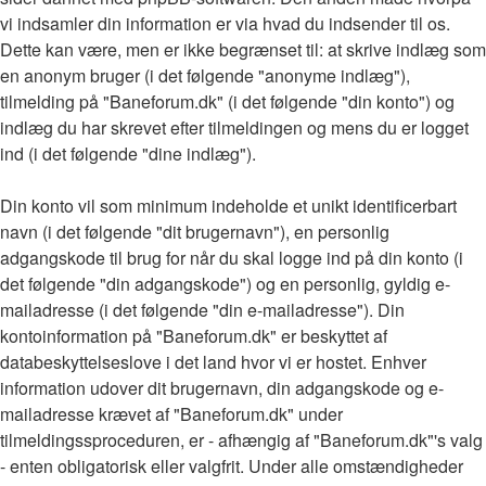
vi indsamler din information er via hvad du indsender til os.
Dette kan være, men er ikke begrænset til: at skrive indlæg som
en anonym bruger (i det følgende "anonyme indlæg"),
tilmelding på "Baneforum.dk" (i det følgende "din konto") og
indlæg du har skrevet efter tilmeldingen og mens du er logget
ind (i det følgende "dine indlæg").
Din konto vil som minimum indeholde et unikt identificerbart
navn (i det følgende "dit brugernavn"), en personlig
adgangskode til brug for når du skal logge ind på din konto (i
det følgende "din adgangskode") og en personlig, gyldig e-
mailadresse (i det følgende "din e-mailadresse"). Din
kontoinformation på "Baneforum.dk" er beskyttet af
databeskyttelseslove i det land hvor vi er hostet. Enhver
information udover dit brugernavn, din adgangskode og e-
mailadresse krævet af "Baneforum.dk" under
tilmeldingssproceduren, er - afhængig af "Baneforum.dk"'s valg
- enten obligatorisk eller valgfrit. Under alle omstændigheder