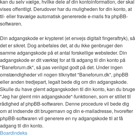
kan du selv vælge, hvilke dele af din kontoinformation, der skal
vises offentligt. Derudover har du muligheden for din konto, at
til- eller fravælge automatisk genererede e-mails fra phpBB-
softwaren.
Din adgangskode er krypteret (et envejs digitalt fingeraftryk), så
det er sikret. Dog anbefales det, at du ikke genbruger den
samme adgangskode på et antal forskellige websteder. Din
adgangskode er dit værktøj for at få adgang til din konto på
"Baneforum.dk", så pas venligst godt på det. Under ingen
omstændigheder vil nogen tilknyttet "Baneforum.dk", phpBB
eller anden tredjepart, legalt bede dig om din adgangskode.
Skulle du have glemt adgangskoden til din konto, kan du bruge
"Jeg har glemt min adgangskode"-funktionen, som er stillet til
rådighed af phpBB-softwaren. Denne procedure vil bede dig
om at indsende dit brugernavn og din e-mailadresse, hvorefter
phpBB-softwaren vil generere en ny adgangskode til at få
adgang til din konto.
Boardindeks