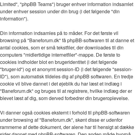
Limited", "phpBB Teams") bruger enhver information indsamlet
under enhver session under din brug (i det følgende "din
information").
Din information indsamles på to måder. For det første vil
browsing på "Baneforum.dk" få phpBB-softwaren til at danne et
antal cookies, som er små tekstfiler, der downloades til din
computers "midlertidige internetfiler"-mappe. De første to
cookies indholder blot en brugeridentitet (i det følgende
"bruger-id") og et anonymt session-ID (i det følgende "session-
ID"), som automatisk tildeles dig af phpBB softwaren. En tredje
cookie vil blive dannet i det øjeblik du har læst et indlæg i
"Baneforum.dk" og bruges til at registrere, hvilke indlæg der er
blevet læst af dig, som derved forbedrer din brugeroplevelse.
Vi danner også cookies eksternt i forhold til phpBB-softwaren
under browsing af "Baneforum.dk", skønt disse er udenfor
rammerne af dette dokument, der alene har til hensigt at dække
sider dannet med phpBB-softwaren. Den anden måde hvorpå