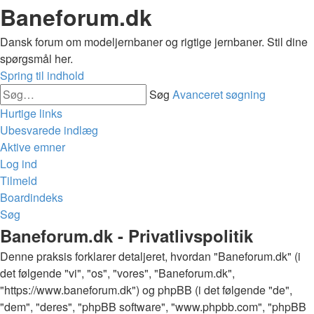
Baneforum.dk
Dansk forum om modeljernbaner og rigtige jernbaner. Stil dine
spørgsmål her.
Spring til indhold
Søg
Avanceret søgning
Hurtige links
Ubesvarede indlæg
Aktive emner
Log ind
Tilmeld
Boardindeks
Søg
Baneforum.dk - Privatlivspolitik
Denne praksis forklarer detaljeret, hvordan "Baneforum.dk" (i
det følgende "vi", "os", "vores", "Baneforum.dk",
"https://www.baneforum.dk") og phpBB (i det følgende "de",
"dem", "deres", "phpBB software", "www.phpbb.com", "phpBB