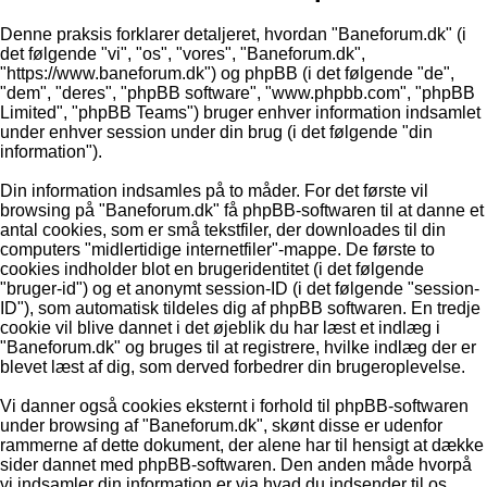
Denne praksis forklarer detaljeret, hvordan "Baneforum.dk" (i
det følgende "vi", "os", "vores", "Baneforum.dk",
"https://www.baneforum.dk") og phpBB (i det følgende "de",
"dem", "deres", "phpBB software", "www.phpbb.com", "phpBB
Limited", "phpBB Teams") bruger enhver information indsamlet
under enhver session under din brug (i det følgende "din
information").
Din information indsamles på to måder. For det første vil
browsing på "Baneforum.dk" få phpBB-softwaren til at danne et
antal cookies, som er små tekstfiler, der downloades til din
computers "midlertidige internetfiler"-mappe. De første to
cookies indholder blot en brugeridentitet (i det følgende
"bruger-id") og et anonymt session-ID (i det følgende "session-
ID"), som automatisk tildeles dig af phpBB softwaren. En tredje
cookie vil blive dannet i det øjeblik du har læst et indlæg i
"Baneforum.dk" og bruges til at registrere, hvilke indlæg der er
blevet læst af dig, som derved forbedrer din brugeroplevelse.
Vi danner også cookies eksternt i forhold til phpBB-softwaren
under browsing af "Baneforum.dk", skønt disse er udenfor
rammerne af dette dokument, der alene har til hensigt at dække
sider dannet med phpBB-softwaren. Den anden måde hvorpå
vi indsamler din information er via hvad du indsender til os.