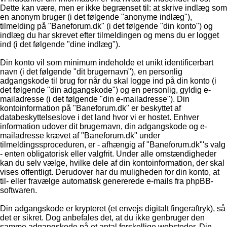
Dette kan være, men er ikke begrænset til: at skrive indlæg som
en anonym bruger (i det følgende "anonyme indlæg"),
tilmelding på "Baneforum.dk" (i det følgende "din konto") og
indlæg du har skrevet efter tilmeldingen og mens du er logget
ind (i det følgende "dine indlæg").
Din konto vil som minimum indeholde et unikt identificerbart
navn (i det følgende "dit brugernavn"), en personlig
adgangskode til brug for når du skal logge ind på din konto (i
det følgende "din adgangskode") og en personlig, gyldig e-
mailadresse (i det følgende "din e-mailadresse"). Din
kontoinformation på "Baneforum.dk" er beskyttet af
databeskyttelseslove i det land hvor vi er hostet. Enhver
information udover dit brugernavn, din adgangskode og e-
mailadresse krævet af "Baneforum.dk" under
tilmeldingssproceduren, er - afhængig af "Baneforum.dk"'s valg
- enten obligatorisk eller valgfrit. Under alle omstændigheder
kan du selv vælge, hvilke dele af din kontoinformation, der skal
vises offentligt. Derudover har du muligheden for din konto, at
til- eller fravælge automatisk genererede e-mails fra phpBB-
softwaren.
Din adgangskode er krypteret (et envejs digitalt fingeraftryk), så
det er sikret. Dog anbefales det, at du ikke genbruger den
samme adgangskode på et antal forskellige websteder. Din