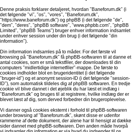
Denne praksis forklarer detaljeret, hvordan "Baneforum.dk" (i
det følgende "vi", "os", "vores", "Baneforum.dk",
"https://www.baneforum.dk") og phpBB (i det følgende "de",
"dem", "deres", "phpBB software", "www.phpbb.com", "phpBB
Limited", "phpBB Teams") bruger enhver information indsamlet
under enhver session under din brug (i det følgende "din
information").
Din information indsamles på to måder. For det første vil
browsing på "Baneforum.dk" få phpBB-softwaren til at danne et
antal cookies, som er små tekstfiler, der downloades til din
computers "midlertidige internetfiler"-mappe. De første to
cookies indholder blot en brugeridentitet (i det følgende
"bruger-id") og et anonymt session-ID (i det følgende "session-
ID"), som automatisk tildeles dig af phpBB softwaren. En tredje
cookie vil blive dannet i det øjeblik du har læst et indlæg i
"Baneforum.dk" og bruges til at registrere, hvilke indlæg der er
blevet læst af dig, som derved forbedrer din brugeroplevelse.
Vi danner også cookies eksternt i forhold til phpBB-softwaren
under browsing af "Baneforum.dk", skønt disse er udenfor
rammerne af dette dokument, der alene har til hensigt at dække
sider dannet med phpBB-softwaren. Den anden måde hvorpå
vi indsamler din information er via hvad du indsender til os.