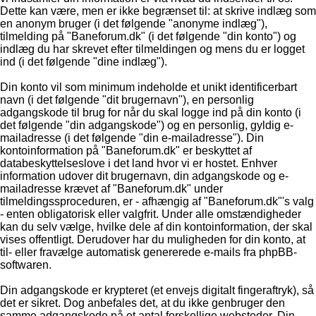
Dette kan være, men er ikke begrænset til: at skrive indlæg som
en anonym bruger (i det følgende "anonyme indlæg"),
tilmelding på "Baneforum.dk" (i det følgende "din konto") og
indlæg du har skrevet efter tilmeldingen og mens du er logget
ind (i det følgende "dine indlæg").
Din konto vil som minimum indeholde et unikt identificerbart
navn (i det følgende "dit brugernavn"), en personlig
adgangskode til brug for når du skal logge ind på din konto (i
det følgende "din adgangskode") og en personlig, gyldig e-
mailadresse (i det følgende "din e-mailadresse"). Din
kontoinformation på "Baneforum.dk" er beskyttet af
databeskyttelseslove i det land hvor vi er hostet. Enhver
information udover dit brugernavn, din adgangskode og e-
mailadresse krævet af "Baneforum.dk" under
tilmeldingssproceduren, er - afhængig af "Baneforum.dk"'s valg
- enten obligatorisk eller valgfrit. Under alle omstændigheder
kan du selv vælge, hvilke dele af din kontoinformation, der skal
vises offentligt. Derudover har du muligheden for din konto, at
til- eller fravælge automatisk genererede e-mails fra phpBB-
softwaren.
Din adgangskode er krypteret (et envejs digitalt fingeraftryk), så
det er sikret. Dog anbefales det, at du ikke genbruger den
samme adgangskode på et antal forskellige websteder. Din