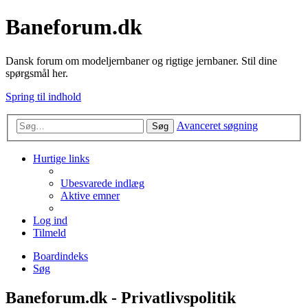
Baneforum.dk
Dansk forum om modeljernbaner og rigtige jernbaner. Stil dine
spørgsmål her.
Spring til indhold
Avanceret søgning
Søg
Hurtige links
Ubesvarede indlæg
Aktive emner
Log ind
Tilmeld
Boardindeks
Søg
Baneforum.dk - Privatlivspolitik