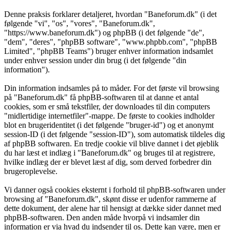
Denne praksis forklarer detaljeret, hvordan "Baneforum.dk" (i det
følgende "vi", "os", "vores", "Baneforum.dk",
"https://www.baneforum.dk") og phpBB (i det følgende "de",
"dem", "deres", "phpBB software", "www.phpbb.com", "phpBB
Limited", "phpBB Teams") bruger enhver information indsamlet
under enhver session under din brug (i det følgende "din
information").
Din information indsamles på to måder. For det første vil browsing
på "Baneforum.dk" få phpBB-softwaren til at danne et antal
cookies, som er små tekstfiler, der downloades til din computers
"midlertidige internetfiler"-mappe. De første to cookies indholder
blot en brugeridentitet (i det følgende "bruger-id") og et anonymt
session-ID (i det følgende "session-ID"), som automatisk tildeles dig
af phpBB softwaren. En tredje cookie vil blive dannet i det øjeblik
du har læst et indlæg i "Baneforum.dk" og bruges til at registrere,
hvilke indlæg der er blevet læst af dig, som derved forbedrer din
brugeroplevelse.
Vi danner også cookies eksternt i forhold til phpBB-softwaren under
browsing af "Baneforum.dk", skønt disse er udenfor rammerne af
dette dokument, der alene har til hensigt at dække sider dannet med
phpBB-softwaren. Den anden måde hvorpå vi indsamler din
information er via hvad du indsender til os. Dette kan være, men er