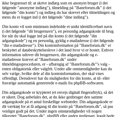
ikke begrænset til: at skrive indlæg som en anonym bruger (i det
følgende "anonyme indlæg"), tilmelding på "Baneforum.dk" (i det
følgende "din konto") og indlæg du har skrevet efter tilmeldingen og
mens du er logget ind (i det følgende "dine indlæg").
Din konto vil som minimum indeholde et unikt identificerbart navn
(i det følgende "dit brugernavn"), en personlig adgangskode til brug
for når du skal logge ind på din konto (i det følgende "din
adgangskode") og en personlig, gyldig e-mailadresse (i det følgende
"din e-mailadresse"). Din kontoinformation på "Baneforum.dk" er
beskyttet af databeskyttelseslove i det land hvor vi er hostet. Enhver
information udover dit brugernavn, din adgangskode og e-
mailadresse krævet af "Baneforum.dk" under
tilmeldingssproceduren, er - afhængig af "Baneforum.dk"'s valg -
enten obligatorisk eller valgfrit. Under alle omstændigheder kan du
selv vælge, hvilke dele af din kontoinformation, der skal vises
offentligt. Derudover har du muligheden for din konto, at til- eller
fravælge automatisk genererede e-mails fra phpBB-softwaren.
Din adgangskode er krypteret (et envejs digitalt fingeraftryk), så det
er sikret. Dog anbefales det, at du ikke genbruger den samme
adgangskode på et antal forskellige websteder. Din adgangskode er
dit værktøj for at få adgang til din konto på "Baneforum.dk", så pas
venligst godt på det. Under ingen omstændigheder vil nogen
tilknyttet "Baneforum.dk", phpBB eller anden tredjepart, legalt bede