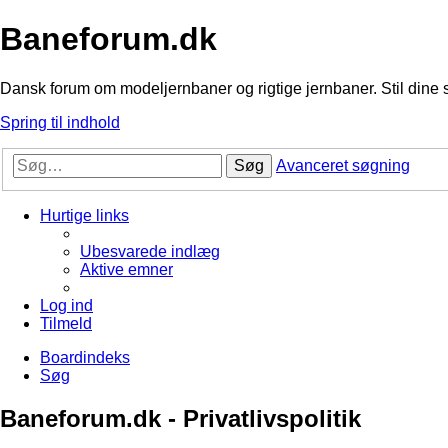
Baneforum.dk
Dansk forum om modeljernbaner og rigtige jernbaner. Stil dine 
Spring til indhold
Søg
Avanceret søgning
Hurtige links
Ubesvarede indlæg
Aktive emner
Log ind
Tilmeld
Boardindeks
Søg
Baneforum.dk - Privatlivspolitik