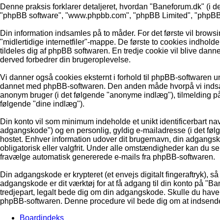
Denne praksis forklarer detaljeret, hvordan "Baneforum.dk" (i de
"phpBB software", "www.phpbb.com", "phpBB Limited", "phpBB Te
Din information indsamles på to måder. For det første vil brows
"midlertidige internetfiler"-mappe. De første to cookies indholde
tildeles dig af phpBB softwaren. En tredje cookie vil blive dannet
derved forbedrer din brugeroplevelse.
Vi danner også cookies eksternt i forhold til phpBB-softwaren 
dannet med phpBB-softwaren. Den anden måde hvorpå vi indsamle
anonym bruger (i det følgende "anonyme indlæg"), tilmelding på 
følgende "dine indlæg").
Din konto vil som minimum indeholde et unikt identificerbart nav
adgangskode") og en personlig, gyldig e-mailadresse (i det følg
hostet. Enhver information udover dit brugernavn, din adgangs
obligatorisk eller valgfrit. Under alle omstændigheder kan du selv
fravælge automatisk genererede e-mails fra phpBB-softwaren.
Din adgangskode er krypteret (et envejs digitalt fingeraftryk),
adgangskode er dit værktøj for at få adgang til din konto på "
tredjepart, legalt bede dig om din adgangskode. Skulle du have 
phpBB-softwaren. Denne procedure vil bede dig om at indsende d
Boardindeks