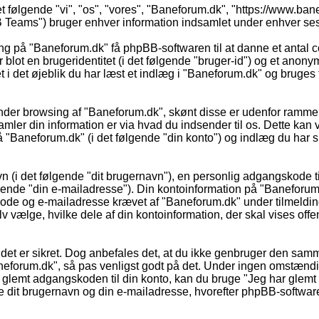
t følgende "vi", "os", "vores", "Baneforum.dk", "https://www.ban
ams") bruger enhver information indsamlet under enhver sessio
ing på "Baneforum.dk" få phpBB-softwaren til at danne et antal c
r blot en brugeridentitet (i det følgende "bruger-id") og et anon
 i det øjeblik du har læst et indlæg i "Baneforum.dk" og bruges ti
under browsing af "Baneforum.dk", skønt disse er udenfor rammer
r din information er via hvad du indsender til os. Dette kan v
"Baneforum.dk" (i det følgende "din konto") og indlæg du har skr
n (i det følgende "dit brugernavn"), en personlig adgangskode til
ende "din e-mailadresse"). Din kontoinformation på "Baneforum.dk
kode og e-mailadresse krævet af "Baneforum.dk" under tilmeldin
 vælge, hvilke dele af din kontoinformation, der skal vises offent
 så det er sikret. Dog anbefales det, at du ikke genbruger den s
Baneforum.dk", så pas venligst godt på det. Under ingen omstænd
glemt adgangskoden til din konto, kan du bruge "Jeg har glemt m
it brugernavn og din e-mailadresse, hvorefter phpBB-softwaren 