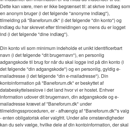
Dette kan være, men er ikke begrænset til: at skrive indlæg som
en anonym bruger (i det følgende "anonyme indlæg"),
tilmelding på "Baneforum.dk" (i det følgende "din konto") og
indlæg du har skrevet efter tilmeldingen og mens du er logget
ind (i det følgende "dine indlæg").
Din konto vil som minimum indeholde et unikt identificerbart
navn (i det følgende "dit brugernavn"), en personlig
adgangskode til brug for når du skal logge ind på din konto (i
det følgende "din adgangskode") og en personlig, gyldig e-
mailadresse (i det følgende "din e-mailadresse"). Din
kontoinformation på "Baneforum.dk" er beskyttet af
databeskyttelseslove i det land hvor vi er hostet. Enhver
information udover dit brugernavn, din adgangskode og e-
mailadresse krævet af "Baneforum.dk" under
tilmeldingssproceduren, er - afhængig af "Baneforum.dk"'s valg
- enten obligatorisk eller valgfrit. Under alle omstændigheder
kan du selv vælge, hvilke dele af din kontoinformation, der skal