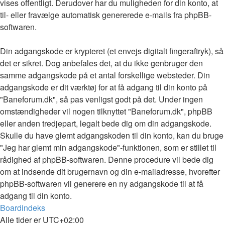
vises offentligt. Derudover har du muligheden for din konto, at
til- eller fravælge automatisk genererede e-mails fra phpBB-
softwaren.
Din adgangskode er krypteret (et envejs digitalt fingeraftryk), så
det er sikret. Dog anbefales det, at du ikke genbruger den
samme adgangskode på et antal forskellige websteder. Din
adgangskode er dit værktøj for at få adgang til din konto på
"Baneforum.dk", så pas venligst godt på det. Under ingen
omstændigheder vil nogen tilknyttet "Baneforum.dk", phpBB
eller anden tredjepart, legalt bede dig om din adgangskode.
Skulle du have glemt adgangskoden til din konto, kan du bruge
"Jeg har glemt min adgangskode"-funktionen, som er stillet til
rådighed af phpBB-softwaren. Denne procedure vil bede dig
om at indsende dit brugernavn og din e-mailadresse, hvorefter
phpBB-softwaren vil generere en ny adgangskode til at få
adgang til din konto.
Boardindeks
Alle tider er
UTC+02:00