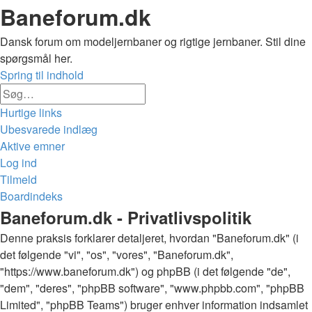
Baneforum.dk
Dansk forum om modeljernbaner og rigtige jernbaner. Stil dine
spørgsmål her.
Spring til indhold
Avanceret
Søg
søgning
Hurtige links
Ubesvarede indlæg
Aktive emner
Log ind
Tilmeld
Boardindeks
Søg
Baneforum.dk - Privatlivspolitik
Denne praksis forklarer detaljeret, hvordan "Baneforum.dk" (i
det følgende "vi", "os", "vores", "Baneforum.dk",
"https://www.baneforum.dk") og phpBB (i det følgende "de",
"dem", "deres", "phpBB software", "www.phpbb.com", "phpBB
Limited", "phpBB Teams") bruger enhver information indsamlet