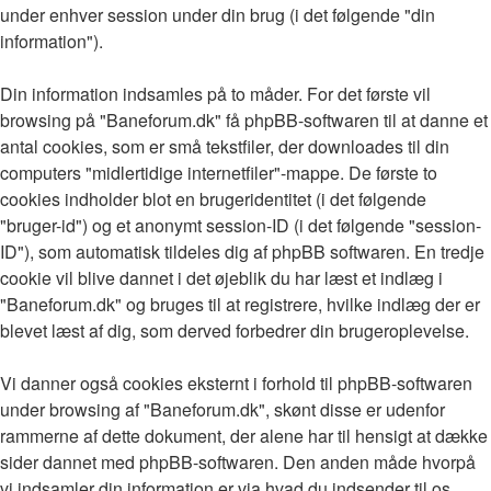
under enhver session under din brug (i det følgende "din
information").
Din information indsamles på to måder. For det første vil
browsing på "Baneforum.dk" få phpBB-softwaren til at danne et
antal cookies, som er små tekstfiler, der downloades til din
computers "midlertidige internetfiler"-mappe. De første to
cookies indholder blot en brugeridentitet (i det følgende
"bruger-id") og et anonymt session-ID (i det følgende "session-
ID"), som automatisk tildeles dig af phpBB softwaren. En tredje
cookie vil blive dannet i det øjeblik du har læst et indlæg i
"Baneforum.dk" og bruges til at registrere, hvilke indlæg der er
blevet læst af dig, som derved forbedrer din brugeroplevelse.
Vi danner også cookies eksternt i forhold til phpBB-softwaren
under browsing af "Baneforum.dk", skønt disse er udenfor
rammerne af dette dokument, der alene har til hensigt at dække
sider dannet med phpBB-softwaren. Den anden måde hvorpå
vi indsamler din information er via hvad du indsender til os.