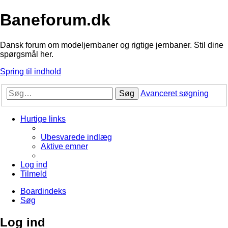
Baneforum.dk
Dansk forum om modeljernbaner og rigtige jernbaner. Stil dine
spørgsmål her.
Spring til indhold
Søg
Avanceret søgning
Hurtige links
Ubesvarede indlæg
Aktive emner
Log ind
Tilmeld
Boardindeks
Søg
Log ind