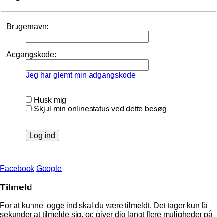
Brugernavn:
Adgangskode:
Jeg har glemt min adgangskode
Husk mig
Skjul min onlinestatus ved dette besøg
Facebook
Google
Tilmeld
For at kunne logge ind skal du være tilmeldt. Det tager kun få
sekunder at tilmelde sig, og giver dig langt flere muligheder på