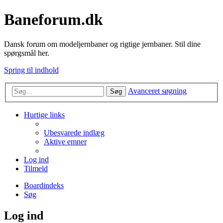
Baneforum.dk
Dansk forum om modeljernbaner og rigtige jernbaner. Stil dine
spørgsmål her.
Spring til indhold
Avanceret søgning
Søg
Hurtige links
Ubesvarede indlæg
Aktive emner
Log ind
Tilmeld
Boardindeks
Søg
Log ind