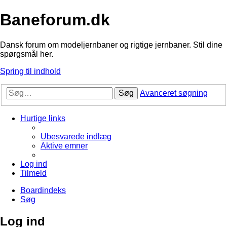
Baneforum.dk
Dansk forum om modeljernbaner og rigtige jernbaner. Stil dine
spørgsmål her.
Spring til indhold
Søg
Avanceret søgning
Hurtige links
Ubesvarede indlæg
Aktive emner
Log ind
Tilmeld
Boardindeks
Søg
Log ind