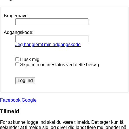
Brugernavn:
Adgangskode:
Jeg har glemt min adgangskode
Husk mig
Skjul min onlinestatus ved dette besøg
Facebook
Google
Tilmeld
For at kunne logge ind skal du være tilmeldt. Det tager kun få
sekunder at tilmelde sig, og giver dig langt flere muligheder på