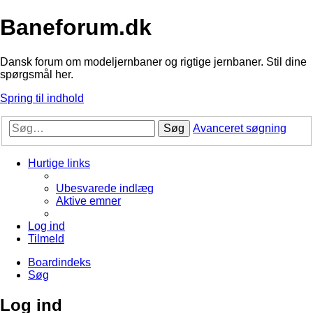
Baneforum.dk
Dansk forum om modeljernbaner og rigtige jernbaner. Stil dine
spørgsmål her.
Spring til indhold
Søg
Avanceret søgning
Hurtige links
Ubesvarede indlæg
Aktive emner
Log ind
Tilmeld
Boardindeks
Søg
Log ind