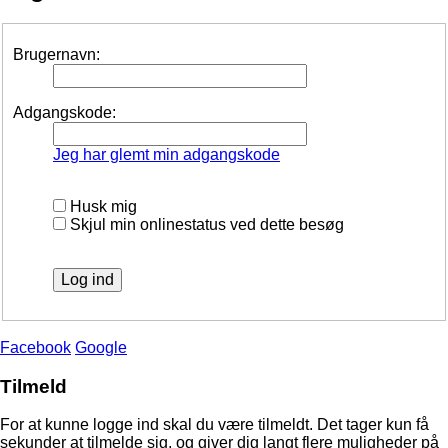
Brugernavn:
Adgangskode:
Jeg har glemt min adgangskode
Husk mig
Skjul min onlinestatus ved dette besøg
Facebook
Google
Tilmeld
For at kunne logge ind skal du være tilmeldt. Det tager kun få
sekunder at tilmelde sig, og giver dig langt flere muligheder på