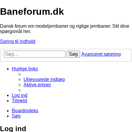
Baneforum.dk
Dansk forum om modeljernbaner og rigtige jernbaner. Stil dine
spørgsmål her.
Spring til indhold
Søg
Avanceret søgning
Hurtige links
Ubesvarede indlæg
Aktive emner
Log ind
Tilmeld
Boardindeks
Søg
Log ind