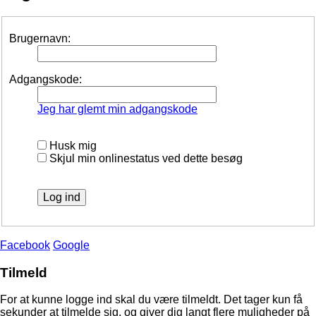
Brugernavn:
Adgangskode:
Jeg har glemt min adgangskode
Husk mig
Skjul min onlinestatus ved dette besøg
Facebook
Google
Tilmeld
For at kunne logge ind skal du være tilmeldt. Det tager kun få
sekunder at tilmelde sig, og giver dig langt flere muligheder på