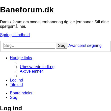
Baneforum.dk
Dansk forum om modeljernbaner og rigtige jernbaner. Stil dine
spørgsmål her.
Spring til indhold
Søg
Avanceret søgning
Hurtige links
Ubesvarede indlæg
Aktive emner
Log ind
Tilmeld
Boardindeks
Søg
Log ind