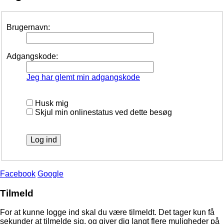
Brugernavn:
Adgangskode:
Jeg har glemt min adgangskode
Husk mig
Skjul min onlinestatus ved dette besøg
Facebook
Google
Tilmeld
For at kunne logge ind skal du være tilmeldt. Det tager kun få
sekunder at tilmelde sig, og giver dig langt flere muligheder på