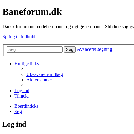
Baneforum.dk
Dansk forum om modeljernbaner og rigtige jernbaner. Stil dine spørgs
Spring til indhold
Avanceret søgning
Søg
Hurtige links
Ubesvarede indlæg
Aktive emner
Log ind
Tilmeld
Boardindeks
Søg
Log ind