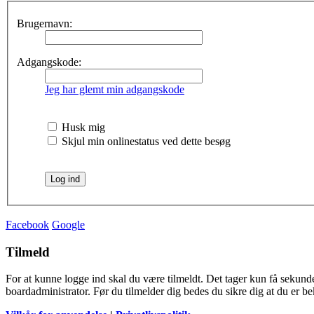
Brugernavn:
Adgangskode:
Jeg har glemt min adgangskode
Husk mig
Skjul min onlinestatus ved dette besøg
Facebook
Google
Tilmeld
For at kunne logge ind skal du være tilmeldt. Det tager kun få sekunder
boardadministrator. Før du tilmelder dig bedes du sikre dig at du er b