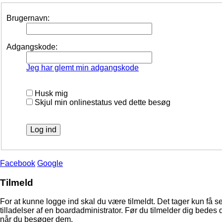
Brugernavn:
Adgangskode:
Jeg har glemt min adgangskode
Husk mig
Skjul min onlinestatus ved dette besøg
Facebook
Google
Tilmeld
For at kunne logge ind skal du være tilmeldt. Det tager kun få s
tilladelser af en boardadministrator. Før du tilmelder dig bedes 
når du besøger dem.