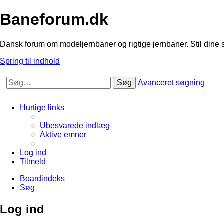
Baneforum.dk
Dansk forum om modeljernbaner og rigtige jernbaner. Stil dine 
Spring til indhold
Søg
Avanceret søgning
Hurtige links
Ubesvarede indlæg
Aktive emner
Log ind
Tilmeld
Boardindeks
Søg
Log ind