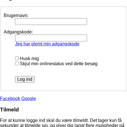
Brugernavn:
Adgangskode:
Jeg har glemt min adgangskode
Husk mig
Skjul min onlinestatus ved dette besøg
Facebook
Google
Tilmeld
For at kunne logge ind skal du være tilmeldt. Det tager kun få
sekunder at tilmelde sig, og giver dig langt flere muligheder på