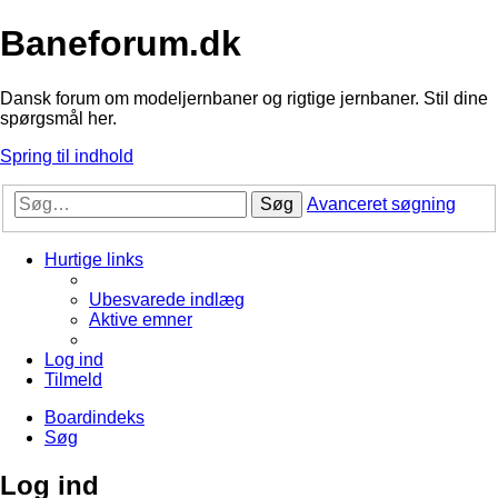
Baneforum.dk
Dansk forum om modeljernbaner og rigtige jernbaner. Stil dine
spørgsmål her.
Spring til indhold
Søg
Avanceret søgning
Hurtige links
Ubesvarede indlæg
Aktive emner
Log ind
Tilmeld
Boardindeks
Søg
Log ind