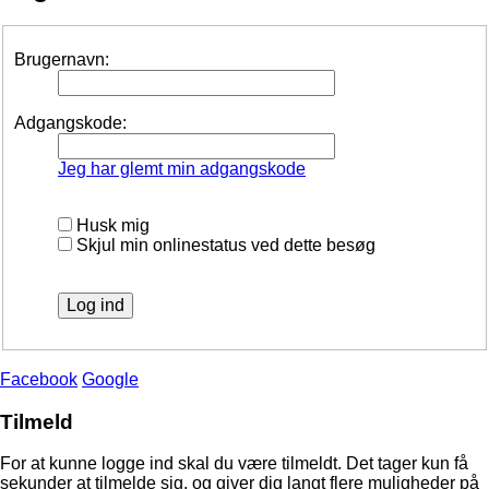
Brugernavn:
Adgangskode:
Jeg har glemt min adgangskode
Husk mig
Skjul min onlinestatus ved dette besøg
Facebook
Google
Tilmeld
For at kunne logge ind skal du være tilmeldt. Det tager kun få
sekunder at tilmelde sig, og giver dig langt flere muligheder på