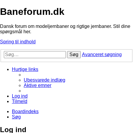
Baneforum.dk
Dansk forum om modeljernbaner og rigtige jernbaner. Stil dine
spørgsmål her.
Spring til indhold
Søg
Avanceret søgning
Hurtige links
Ubesvarede indlæg
Aktive emner
Log ind
Tilmeld
Boardindeks
Søg
Log ind