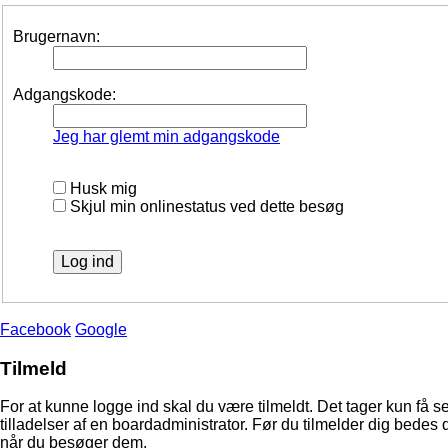
Brugernavn:
Adgangskode:
Jeg har glemt min adgangskode
Husk mig
Skjul min onlinestatus ved dette besøg
Facebook
Google
Tilmeld
For at kunne logge ind skal du være tilmeldt. Det tager kun få s
tilladelser af en boardadministrator. Før du tilmelder dig bedes 
når du besøger dem.