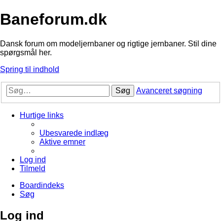
Baneforum.dk
Dansk forum om modeljernbaner og rigtige jernbaner. Stil dine
spørgsmål her.
Spring til indhold
Søg
Avanceret søgning
Hurtige links
Ubesvarede indlæg
Aktive emner
Log ind
Tilmeld
Boardindeks
Søg
Log ind