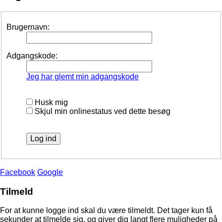
Brugernavn:
Adgangskode:
Jeg har glemt min adgangskode
Husk mig
Skjul min onlinestatus ved dette besøg
Facebook
Google
Tilmeld
For at kunne logge ind skal du være tilmeldt. Det tager kun få
sekunder at tilmelde sig, og giver dig langt flere muligheder på