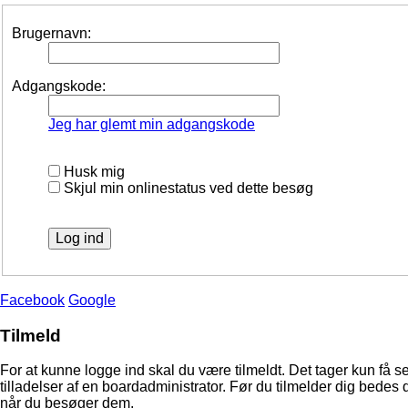
Brugernavn:
Adgangskode:
Jeg har glemt min adgangskode
Husk mig
Skjul min onlinestatus ved dette besøg
Facebook
Google
Tilmeld
For at kunne logge ind skal du være tilmeldt. Det tager kun få s
tilladelser af en boardadministrator. Før du tilmelder dig bedes 
når du besøger dem.