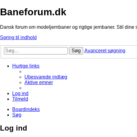
Baneforum.dk
Dansk forum om modeljernbaner og rigtige jernbaner. Stil dine 
Spring til indhold
Søg
Avanceret søgning
Hurtige links
Ubesvarede indlæg
Aktive emner
Log ind
Tilmeld
Boardindeks
Søg
Log ind