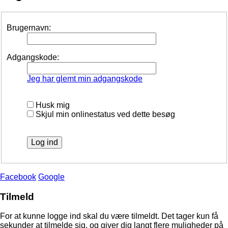
Brugernavn:
Adgangskode:
Jeg har glemt min adgangskode
Husk mig
Skjul min onlinestatus ved dette besøg
Facebook
Google
Tilmeld
For at kunne logge ind skal du være tilmeldt. Det tager kun få
sekunder at tilmelde sig, og giver dig langt flere muligheder på