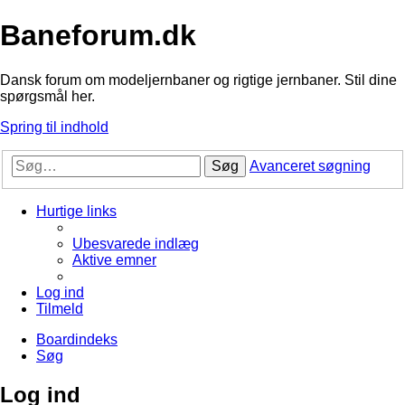
Baneforum.dk
Dansk forum om modeljernbaner og rigtige jernbaner. Stil dine
spørgsmål her.
Spring til indhold
Søg
Avanceret søgning
Hurtige links
Ubesvarede indlæg
Aktive emner
Log ind
Tilmeld
Boardindeks
Søg
Log ind