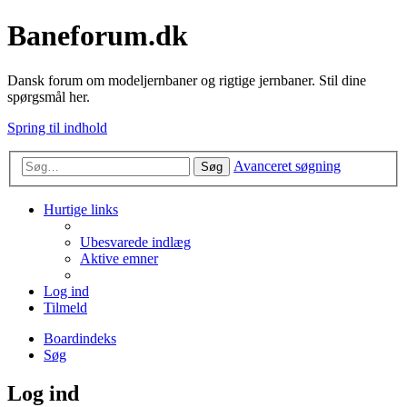
Baneforum.dk
Dansk forum om modeljernbaner og rigtige jernbaner. Stil dine
spørgsmål her.
Spring til indhold
Avanceret søgning
Søg
Hurtige links
Ubesvarede indlæg
Aktive emner
Log ind
Tilmeld
Boardindeks
Søg
Log ind