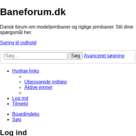
Baneforum.dk
Dansk forum om modeljernbaner og rigtige jernbaner. Stil dine
spørgsmål her.
Spring til indhold
Søg
Avanceret søgning
Hurtige links
Ubesvarede indlæg
Aktive emner
Log ind
Tilmeld
Boardindeks
Søg
Log ind