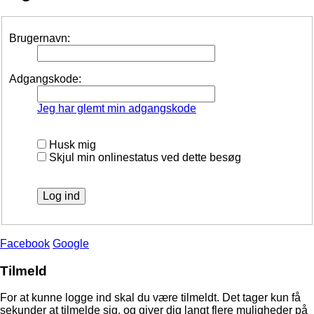
Brugernavn:
Adgangskode:
Jeg har glemt min adgangskode
Husk mig
Skjul min onlinestatus ved dette besøg
Facebook
Google
Tilmeld
For at kunne logge ind skal du være tilmeldt. Det tager kun få
sekunder at tilmelde sig, og giver dig langt flere muligheder på