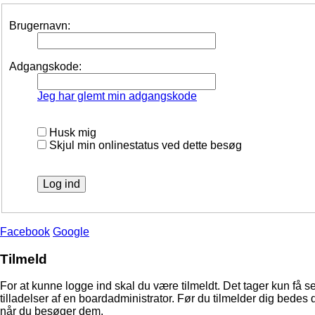
Brugernavn:
Adgangskode:
Jeg har glemt min adgangskode
Husk mig
Skjul min onlinestatus ved dette besøg
Facebook
Google
Tilmeld
For at kunne logge ind skal du være tilmeldt. Det tager kun få s
tilladelser af en boardadministrator. Før du tilmelder dig bedes 
når du besøger dem.