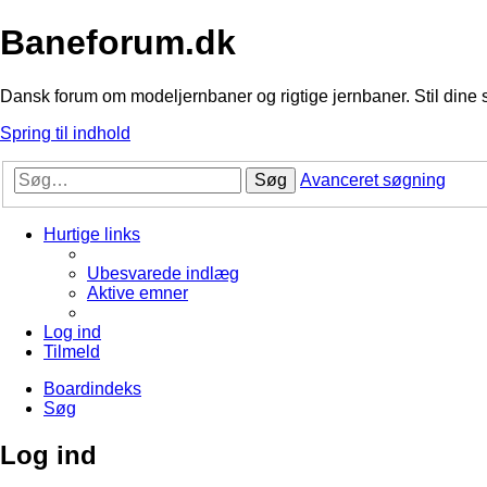
Baneforum.dk
Dansk forum om modeljernbaner og rigtige jernbaner. Stil dine 
Spring til indhold
Søg
Avanceret søgning
Hurtige links
Ubesvarede indlæg
Aktive emner
Log ind
Tilmeld
Boardindeks
Søg
Log ind