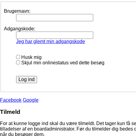
Brugernavn:
Adgangskode:
Jeg har glemt min adgangskode
Husk mig
Skjul min onlinestatus ved dette besøg
Facebook
Google
Tilmeld
For at kunne logge ind skal du være tilmeldt. Det tager kun få s
tilladelser af en boardadministrator. Før du tilmelder dig bedes 
når du besøger dem.