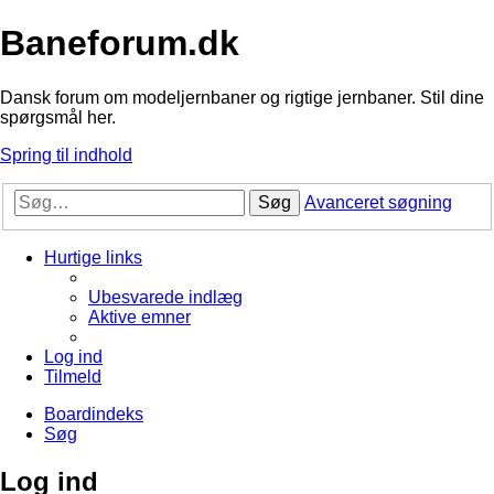
Baneforum.dk
Dansk forum om modeljernbaner og rigtige jernbaner. Stil dine
spørgsmål her.
Spring til indhold
Søg
Avanceret søgning
Hurtige links
Ubesvarede indlæg
Aktive emner
Log ind
Tilmeld
Boardindeks
Søg
Log ind