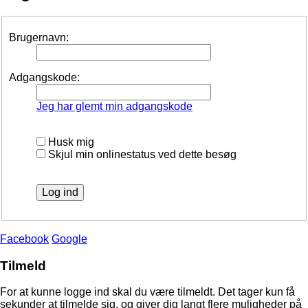
Brugernavn:
Adgangskode:
Jeg har glemt min adgangskode
Husk mig
Skjul min onlinestatus ved dette besøg
Facebook
Google
Tilmeld
For at kunne logge ind skal du være tilmeldt. Det tager kun få
sekunder at tilmelde sig, og giver dig langt flere muligheder på