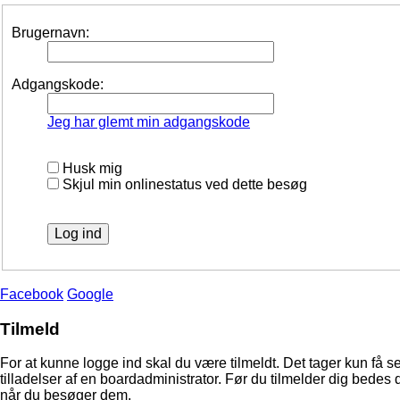
Brugernavn:
Adgangskode:
Jeg har glemt min adgangskode
Husk mig
Skjul min onlinestatus ved dette besøg
Facebook
Google
Tilmeld
For at kunne logge ind skal du være tilmeldt. Det tager kun få s
tilladelser af en boardadministrator. Før du tilmelder dig bedes 
når du besøger dem.