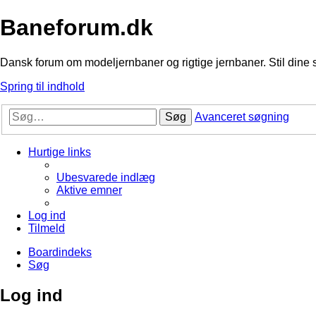
Baneforum.dk
Dansk forum om modeljernbaner og rigtige jernbaner. Stil dine 
Spring til indhold
Søg
Avanceret søgning
Hurtige links
Ubesvarede indlæg
Aktive emner
Log ind
Tilmeld
Boardindeks
Søg
Log ind