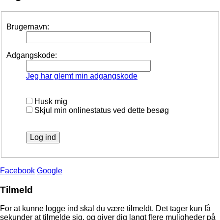
Brugernavn:
Adgangskode:
Jeg har glemt min adgangskode
Husk mig
Skjul min onlinestatus ved dette besøg
Facebook
Google
Tilmeld
For at kunne logge ind skal du være tilmeldt. Det tager kun få
sekunder at tilmelde sig, og giver dig langt flere muligheder på