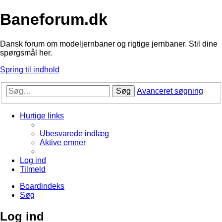
Baneforum.dk
Dansk forum om modeljernbaner og rigtige jernbaner. Stil dine
spørgsmål her.
Spring til indhold
Søg
Avanceret søgning
Hurtige links
Ubesvarede indlæg
Aktive emner
Log ind
Tilmeld
Boardindeks
Søg
Log ind