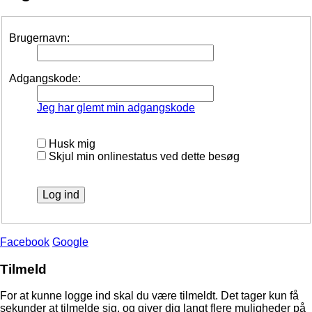
Brugernavn:
Adgangskode:
Jeg har glemt min adgangskode
Husk mig
Skjul min onlinestatus ved dette besøg
Facebook
Google
Tilmeld
For at kunne logge ind skal du være tilmeldt. Det tager kun få
sekunder at tilmelde sig, og giver dig langt flere muligheder på