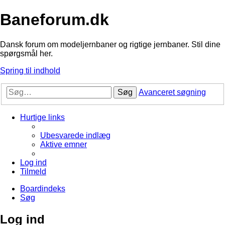
Baneforum.dk
Dansk forum om modeljernbaner og rigtige jernbaner. Stil dine
spørgsmål her.
Spring til indhold
Søg
Avanceret søgning
Hurtige links
Ubesvarede indlæg
Aktive emner
Log ind
Tilmeld
Boardindeks
Søg
Log ind