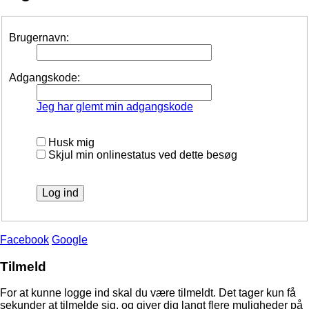
Brugernavn:
Adgangskode:
Jeg har glemt min adgangskode
Husk mig
Skjul min onlinestatus ved dette besøg
Facebook
Google
Tilmeld
For at kunne logge ind skal du være tilmeldt. Det tager kun få
sekunder at tilmelde sig, og giver dig langt flere muligheder på