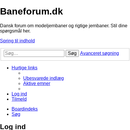
Baneforum.dk
Dansk forum om modeljernbaner og rigtige jernbaner. Stil dine
spørgsmål her.
Spring til indhold
Søg
Avanceret søgning
Hurtige links
Ubesvarede indlæg
Aktive emner
Log ind
Tilmeld
Boardindeks
Søg
Log ind