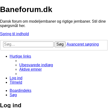
Baneforum.dk
Dansk forum om modeljernbaner og rigtige jernbaner. Stil dine
spørgsmål her.
Spring til indhold
Søg
Avanceret søgning
Hurtige links
Ubesvarede indlæg
Aktive emner
Log ind
Tilmeld
Boardindeks
Søg
Log ind