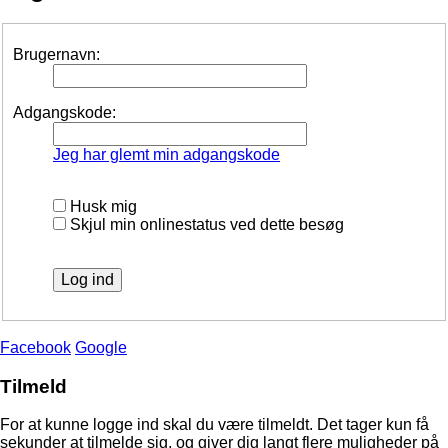
Brugernavn:
Adgangskode:
Jeg har glemt min adgangskode
Husk mig
Skjul min onlinestatus ved dette besøg
Facebook
Google
Tilmeld
For at kunne logge ind skal du være tilmeldt. Det tager kun få
sekunder at tilmelde sig, og giver dig langt flere muligheder på