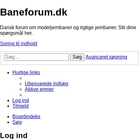
Baneforum.dk
Dansk forum om modeljernbaner og rigtige jernbaner. Stil dine
spørgsmål her.
Spring til indhold
Søg
Avanceret søgning
Hurtige links
Ubesvarede indlæg
Aktive emner
Log ind
Tilmeld
Boardindeks
Søg
Log ind