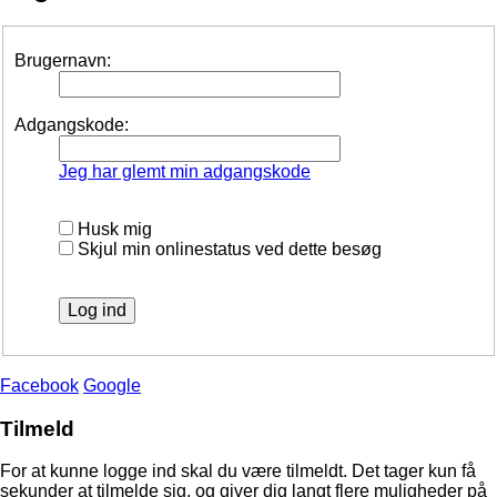
Brugernavn:
Adgangskode:
Jeg har glemt min adgangskode
Husk mig
Skjul min onlinestatus ved dette besøg
Facebook
Google
Tilmeld
For at kunne logge ind skal du være tilmeldt. Det tager kun få
sekunder at tilmelde sig, og giver dig langt flere muligheder på